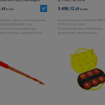
HUBIX H095 B223.5406 długość
B115.0221 do 1kV AC
 zł
3 498,12 zł
brutto
brutto
olacyjny z głowicą wielowypustową
Drążek izolacyjny z hakiem HUBIX 
95 B2235406 40kV 1,6m
B115.0221 do 1kV AC
zony do prac pod napięciem,
Służy do nakładania, zdejmowania,
nych metodą „z odległości” przy
przykręcania, odkręcania oraz
 elektroenergetycznych urządzeń
podtrzymywania przewodów i innyc
ch niskiego, średniego i wysokiego
pomocniczych czynności wykonywa
napięciem na liniach napowietrznych
ca: 32mm
kablowych.
aczony do prac pod napięciem do
- długość: 2100mm
- średnica 32mm
: 1,6m
- waga: 2000g
ść z normami EN 60832-1:2010
- przeznaczony do prac pod napięc
 producenta: B223.5406
AC
rancji 24 miesiące.
- symbol producenta: B115.0221
Okres gwarancji 2 lata.