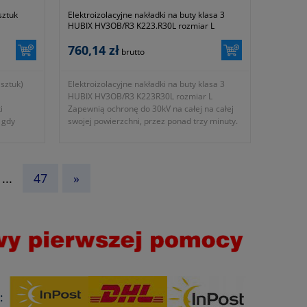
sztuk
Elektroizolacyjne nakładki na buty klasa 3
HUBIX HV3OB/R3 K223.R30L rozmiar L
760,14 zł
brutto
sztuk)
Elektroizolacyjne nakładki na buty klasa 3
HUBIX HV3OB/R3 K223R30L rozmiar L
i
Zapewnią ochronę do 30kV na całej na całej
 gdy
swojej powierzchni, przez ponad trzy minuty.
Idealne dla pracowników, którzy muszą stale
wchodzić i wychodzić z niebezpiecznych
obszarów.
- wykonane w kolorze zielonym
...
47
»
fluorescencyjnym, rozmiar L (43-45)
- bezszwowa konstrukcja, uchwyt do
odrywania
- odporność na poślizg dwukrotnie wyższa niż
wymagana przez normę EN 13287
- pielęgnacja: można prać w pralce w
°
temperaturze do 40
C
- ochrona elektryczna: cała nakładka: 30kV
AC, <18mA, napięcie maksymalne 40kV
zgodnie z EN 50321-1:2018
:
- symbol producenta: K223.R30L