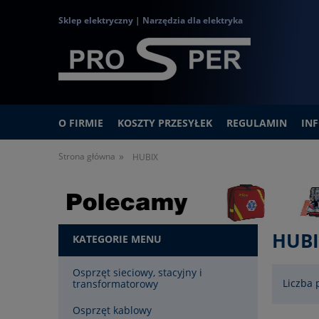
Sklep elektryczny | Narzędzia dla elektryka
O FIRMIE
KOSZTY PRZESYŁEK
REGULAMIN
IN
»
Strona główna
HUBIX
HUB
KATEGORIE MENU
Osprzęt sieciowy, stacyjny i
Liczba 
transformatorowy
Osprzęt kablowy