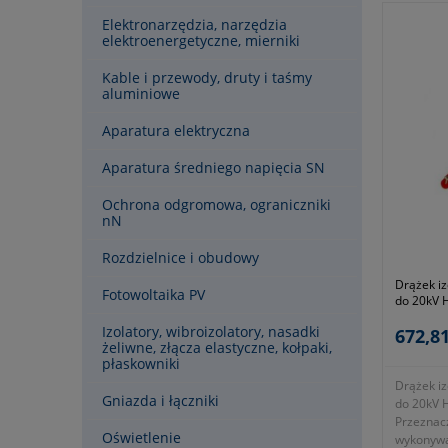
Elektronarzędzia, narzędzia
elektroenergetyczne, mierniki
Kable i przewody, druty i taśmy
aluminiowe
Aparatura elektryczna
Aparatura średniego napięcia SN
Ochrona odgromowa, ograniczniki
nN
Rozdzielnice i obudowy
Drążek iz
Fotowoltaika PV
do 20kV 
1,2m
Izolatory, wibroizolatory, nasadki
672,81
żeliwne, złącza elastyczne, kołpaki,
płaskowniki
Drążek iz
Gniazda i łączniki
do 20kV 
Przeznac
Oświetlenie
wykonywa