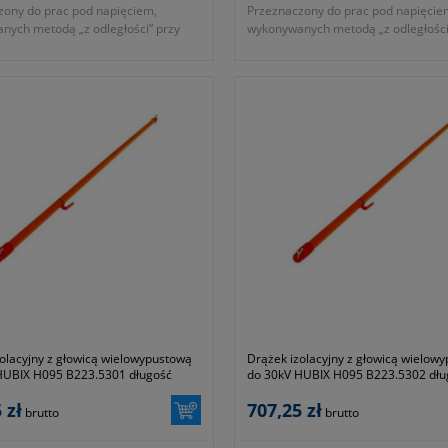
zony do prac pod napięciem,
Przeznaczony do prac pod napięcie
nych metodą „z odległości” przy
wykonywanych metodą „z odległości
 elektroenergetycznych urządzeń
obsłudze elektroenergetycznych ur
ch niskiego, średniego i wysokiego
wnętrzowych niskiego, średniego i 
napięcia.
ca: 32mm
- średnica: 32mm
aczony do prac pod napięciem do
- przeznaczony do prac pod napięc
20kV AC
: 1,8m
- długość: 2m
ść z normami EN 60832-1:2010
- zgodność z normami EN 60832-1:
 producenta: B223.5208
- symbol producenta: B223.5210
rancji 24 miesiące.
Okres gwarancji 24 miesiące.
olacyjny z głowicą wielowypustową
Drążek izolacyjny z głowicą wielow
HUBIX H095 B223.5301 długość
do 30kV HUBIX H095 B223.5302 dłu
1,3m
 zł
707,25 zł
brutto
brutto