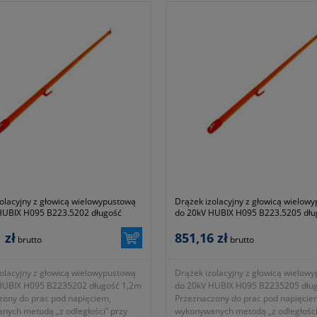
olacyjny z głowicą wielowypustową
Drążek izolacyjny z głowicą wielow
HUBIX H095 B223.5202 długość
do 20kV HUBIX H095 B223.5205 dłu
1,5m
 zł
851,16 zł
brutto
brutto
olacyjny z głowicą wielowypustową
Drążek izolacyjny z głowicą wielow
HUBIX H095 B2235202 długość 1,2m
do 20kV HUBIX H095 B2235205 dłu
zony do prac pod napięciem,
Przeznaczony do prac pod napięcie
nych metodą „z odległości” przy
wykonywanych metodą „z odległości