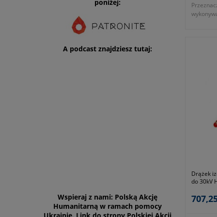
poniżej:
Przeznac
wykonywa
obsłudze
wnętrzowy
napięcia.
A podcast znajdziesz tutaj:
- średni
- przezn
20kV AC
- długość
- zgodno
- symbol
Okres gwa
Drążek iz
do 30kV 
1,1m
Wspieraj z nami: Polską Akcję
707,25
Humanitarną w ramach pomocy
Ukrainie. Link do strony Polskiej Akcji