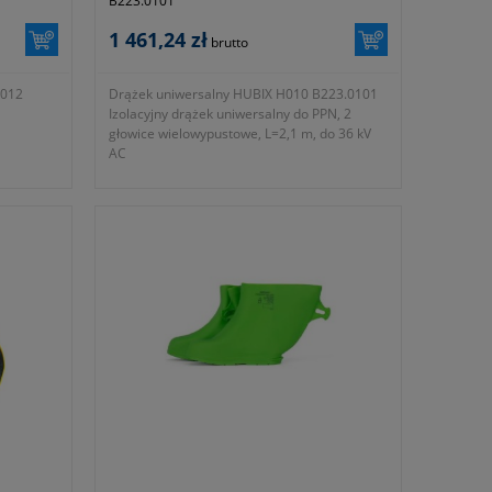
B223.0101
1 461,24 zł
brutto
H012
Drążek uniwersalny HUBIX H010 B223.0101
Izolacyjny drążek uniwersalny do PPN, 2
głowice wielowypustowe, L=2,1 m, do 36 kV
AC
h
- symbol producenta B223.0101
nych pod
 i
Prace pod napięciem do 1000V AC lub 1500V
DC. Klucz służy do podtrzymywania
izolowanych zacisków przebijalnych podczas
ich dokręcania i odkręcania w pracach na
liniach napowietrznych do 1kV.
iem do
1kV