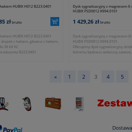
 hakiem HUBIX H012 B223.0401
Dysk sygnalizacyjny z magnesem 6 
HUBIX PSD0012 K994.0101
85 zł
1 429,26 zł
brutto
brutto
 hakiem HUBIX H012 B223.0401
Dysk sygnalizacyjny z magnesem (6 
y drążek z hakiem, głowica z hakiem,
HUBIX PSD0012 K994.0101
do 36 kV AC
Oferujemy dysk sygnalizacyjny dzięk
 producenta B223.0401
któremu będziesz widoczny zawsze,
zajdzie potrzeba.
- model PSD0012
- symbol producenta K994.0101
- gwarancja dwa lata
«
1
2
3
4
5
Dostawa