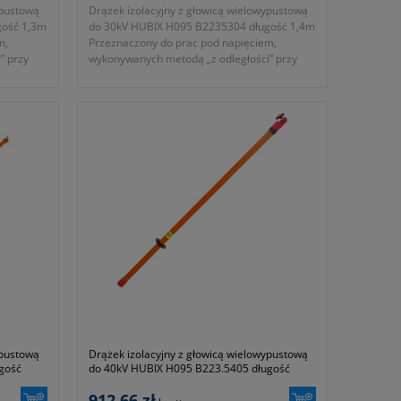
ypustową
Drążek izolacyjny z głowicą wielowypustową
gość 1,3m
do 30kV HUBIX H095 B2235304 długość 1,4m
m,
Przeznaczony do prac pod napięciem,
” przy
wykonywanych metodą „z odległości” przy
ządzeń
obsłudze elektroenergetycznych urządzeń
wysokiego
wnętrzowych niskiego, średniego i wysokiego
napięcia.
- średnica: 32mm
iem do
- przeznaczony do prac pod napięciem do
30kV AC
- długość: 1,4m
2010
- zgodność z normami EN 60832-1:2010
- symbol producenta: B223.5304
Okres gwarancji 24 miesiące.
ypustową
Drążek izolacyjny z głowicą wielowypustową
gość
do 40kV HUBIX H095 B223.5405 długość
1,5m
912,66 zł