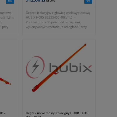
brutto
ypustową
Drążek izolacyjny z głowicą wielowypustową
gość 1,3m
HUBIX H095 B2235405 40kV 1,5m
m,
Przeznaczony do prac pod napięciem,
” przy
wykonywanych metodą „z odległości” przy
ządzeń
obsłudze elektroenergetycznych urządzeń
wysokiego
wnętrzowych niskiego, średniego i wysokiego
napięcia.
- średnica: 32mm
iem do
- przeznaczony do prac pod napięciem do
30kV AC
- długość: 1,5m
2010
- zgodność z normami EN 60832-1:2010
- symbol producenta: B223.5405
Okres gwarancji 24 miesiące.
H012
Drążek uniwersalny izolacyjny HUBIX H010