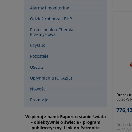
obsłudze
Alarmy i monitoring
wnętrzowy
napięcia.
Odzież robocza i BHP
- średni
- przezn
Profesjonalna Chemia
20kV AC
Przemysłowa
- długość
- zgodno
Czystuś
- symbol
Okres gwa
Pozostałe
USŁUGI
Upłynnienia (OKAZJE)
Nowości
Drążek iz
Promocje
do 20kV 
1,8m
776,13
Wspieraj z nami: Raport o stanie świata
– obiektywnie o świecie - program
Drążek iz
publicystyczny. Link do Patronite
do 20kV 