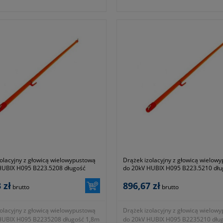
 elektroenergetycznych urządzeń
obsłudze elektroenergetycznych ur
ch niskiego, średniego i wysokiego
wnętrzowych niskiego, średniego i 
napięcia.
ca: 32mm
- średnica: 32mm
aczony do prac pod napięciem do
- przeznaczony do prac pod napięc
20kV AC
: 1,2m
- długość: 1,5m
ść z normami EN 60832-1:2010
- zgodność z normami EN 60832-1:
 producenta: B223.5202
- symbol producenta: B223.5205
rancji 24 miesiące.
Okres gwarancji 24 miesiące.
olacyjny z głowicą wielowypustową
Drążek izolacyjny z głowicą wielow
HUBIX H095 B223.5208 długość
do 20kV HUBIX H095 B223.5210 dł
 zł
896,67 zł
brutto
brutto
olacyjny z głowicą wielowypustową
Drążek izolacyjny z głowicą wielow
HUBIX H095 B2235208 długość 1,8m
do 20kV HUBIX H095 B2235210 dłu