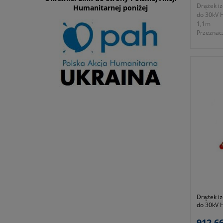
Drążek iz
Humanitarnej poniżej
do 30kV 
1,1m
Przeznac
wykonywa
obsłudze
wnętrzowy
napięcia.
- średni
- przezn
30kV AC
- długość
- zgodno
- symbol
Okres gwa
Drążek iz
do 30kV 
1,6m
912,66