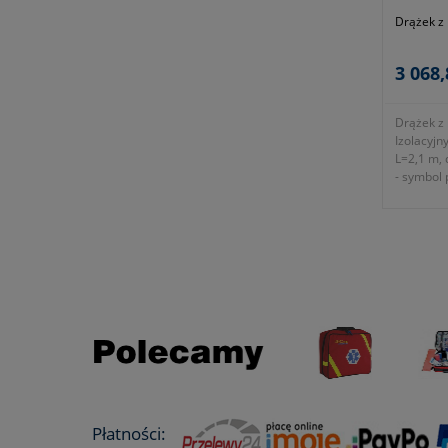
Drążek z
3 068,
Drążek z
Izolacyjn
L=2,1 m, 
- symbol
Płatności: