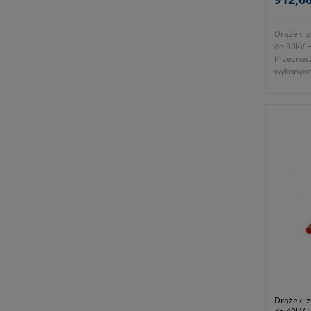
Drążek iz
do 30kV 
Przeznac
wykonywa
obsłudze
wnętrzowy
napięcia.
- średni
- przezn
30kV AC
- długość
- zgodno
- symbol
Okres gwa
Drążek iz