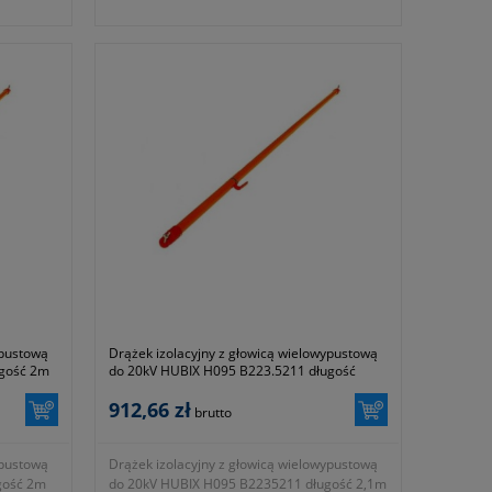
ządzeń
obsłudze elektroenergetycznych urządzeń
wysokiego
wnętrzowych niskiego, średniego i wysokiego
napięcia.
- średnica: 32mm
iem do
- przeznaczony do prac pod napięciem do
20kV AC
- długość: 1,6m
2010
- zgodność z normami EN 60832-1:2010
- symbol producenta: B223.5206
Okres gwarancji 24 miesiące.
ypustową
Drążek izolacyjny z głowicą wielowypustową
ugość 2m
do 20kV HUBIX H095 B223.5211 długość
2,1m
912,66 zł
brutto
ypustową
Drążek izolacyjny z głowicą wielowypustową
gość 2m
do 20kV HUBIX H095 B2235211 długość 2,1m