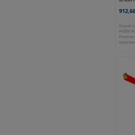
do 40kV 
1,6m
912,66
Drążek iz
HUBIX H0
Przeznac
wykonywa
obsłudze
wnętrzowy
napięcia.
- średni
- przezn
30kV AC
- długość
- zgodno
- symbol
Okres gwa