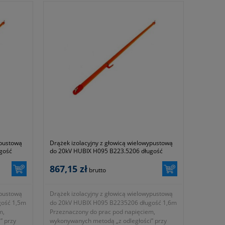
ypustową
Drążek izolacyjny z głowicą wielowypustową
gość
do 20kV HUBIX H095 B223.5206 długość
1,6m
867,15 zł
brutto
ypustową
Drążek izolacyjny z głowicą wielowypustową
gość 1,5m
do 20kV HUBIX H095 B2235206 długość 1,6m
m,
Przeznaczony do prac pod napięciem,
” przy
wykonywanych metodą „z odległości” przy