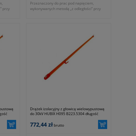
m,
Przeznaczony do prac pod napięciem,
” przy
wykonywanych metodą „z odległości” przy
ządzeń
obsłudze elektroenergetycznych urządzeń
wysokiego
wnętrzowych niskiego, średniego i wysokiego
napięcia.
- średnica: 32mm
iem do
- przeznaczony do prac pod napięciem do
20kV AC
- długość: 2,1m
2010
- zgodność z normami EN 60832-1:2010
- symbol producenta: B223.5211
Okres gwarancji 24 miesiące.
ypustową
Drążek izolacyjny z głowicą wielowypustową
gość
do 30kV HUBIX H095 B223.5304 długość
1,4m
772,44 zł
brutto