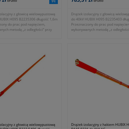
brutto
brutto
olacyjny z głowicą wielowypustową
Drążek izolacyjny z głowicą wielow
HUBIX H095 B2235306 długość 1,6m
do 40kV HUBIX H095 B2235403 dłu
zony do prac pod napięciem,
Przeznaczony do prac pod napięcie
nych metodą „z odległości” przy
wykonywanych metodą „z odległości
 elektroenergetycznych urządzeń
obsłudze elektroenergetycznych ur
ch niskiego, średniego i wysokiego
wnętrzowych niskiego, średniego i 
napięcia.
ca: 32mm
- średnica: 32mm
aczony do prac pod napięciem do
- przeznaczony do prac pod napięc
40kV AC
: 1,6m
- długość: 1,3m
ść z normami EN 60832-1:2010
- zgodność z normami EN 60832-1:
 producenta: B223.5306
- symbol producenta: B223.5403
rancji 24 miesiące.
Okres gwarancji 24 miesiące.
olacyjny z głowicą wielowypustową
Drążek izolacyjny z hakiem HUBIX 