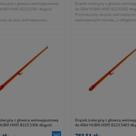
olacyjny z głowicą wielowypustową
Drążek izolacyjny z głowicą wielow
HUBIX H095 B223.5301 długość
do 30kV HUBIX H095 B2235302 dłu
Przeznaczony do prac pod napięcie
zony do prac pod napięciem,
wykonywanych metodą „z odległości
nych metodą „z odległości” przy
obsłudze elektroenergetycznych ur
 elektroenergetycznych urządzeń
wnętrzowych niskiego, średniego i 
ch niskiego, średniego i wysokiego
napięcia.
- średnica: 32mm
ca: 32mm
- przeznaczony do prac pod napięc
aczony do prac pod napięciem do
30kV AC
- długość: 1,3m
: 1,1m
- zgodność z normami EN 60832-1:
ść z normami EN 60832-1:2010
- symbol producenta: B223.5302
 producenta: B223.5301
Okres gwarancji 24 miesiące.
rancji 24 miesiące.
olacyjny z głowicą wielowypustową
Drążek izolacyjny z głowicą wielow
HUBIX H095 B223.5306 długość
do 40kV HUBIX H095 B223.5403 dłu
1,3m
 zł
783,51 zł