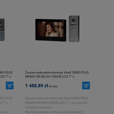
NO FELIS
Zestaw wideodomofonowy Vibell ORNO FELIS
CD 7" z
MEMO OR-VID-EX-1060/B LCD 7" z
monitorem w kolorze czarnym
1 488,89 zł
brutto
NO FELIS
Zestaw wideodomofonowy Vibell ORNO FELIS
 7" z
MEMO ORVIDEX1060/B LCD 7" z monitorem
w kolorze czarnym
enu w
Monitor posiada menu w dwóch językach