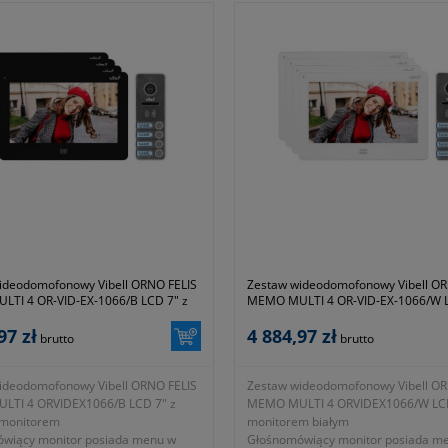
ideodomofonowy Vibell ORNO FELIS
Zestaw wideodomofonowy Vibell OR
TI 4 OR-VID-EX-1066/B LCD 7" z
MEMO MULTI 4 OR-VID-EX-1066/W L
 monitorem
białym monitorem
97 zł
4 884,97 zł
brutto
brutto
ideodomofonowy Vibell ORNO FELIS
Zestaw wideodomofonowy Vibell OR
TI 4 ORVIDEX1066/B LCD 7" z
MEMO MULTI 4 ORVIDEX1066/W LCD
 monitorem
monitorem białym
wiący monitor posiada menu w
Głośnomówiący monitor posiada m