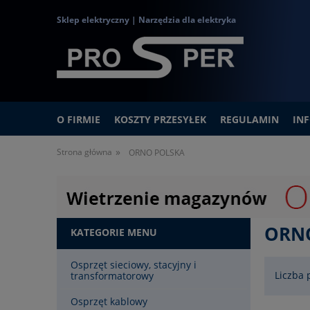
Sklep elektryczny | Narzędzia dla elektryka
O FIRMIE
KOSZTY PRZESYŁEK
REGULAMIN
IN
»
Strona główna
ORNO POLSKA
ORN
KATEGORIE MENU
Osprzęt sieciowy, stacyjny i
Liczba 
transformatorowy
Osprzęt kablowy