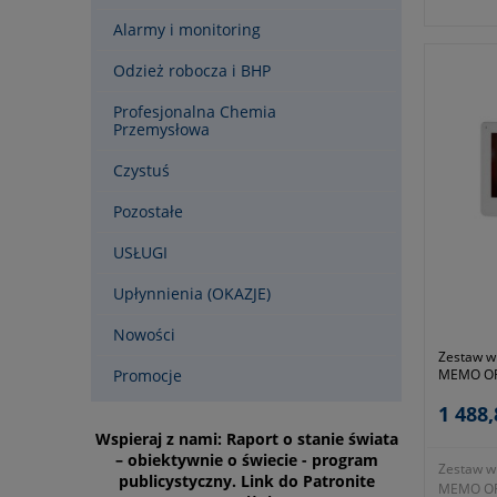
dwóch jęz
Alarmy i monitoring
multimedi
niemu m
Odzież robocza i BHP
automaty
Wyposażo
Profesjonalna Chemia
ekran o r
Przemysłowa
czytnik k
wbudowan
Czystuś
(pion/poz
700TVL z
Pozostałe
podłącze
zyskujemy
dla domu 
USŁUGI
- cztero
elewacji
Upłynnienia (OKAZJE)
łączenia,
zasilacz
Nowości
rodzaj tr
Zestaw w
- istniej
Promocje
MEMO OR-
dodatkow
monitore
monitor 
1 488,
- wyposa
Wspieraj z nami: Raport o stanie świata
monitor 
– obiektywnie o świecie - program
Zestaw w
ekranem 
publicystyczny. Link do Patronite
MEMO OR
wbudowaną