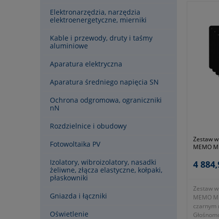
Elektronarzędzia, narzędzia
elektroenergetyczne, mierniki
Kable i przewody, druty i taśmy
aluminiowe
Aparatura elektryczna
Aparatura średniego napięcia SN
Ochrona odgromowa, ograniczniki
nN
Rozdzielnice i obudowy
Zestaw w
Fotowoltaika PV
MEMO MUL
czarnym
Izolatory, wibroizolatory, nasadki
4 884,
żeliwne, złącza elastyczne, kołpaki,
płaskowniki
Zestaw w
Gniazda i łączniki
MEMO MUL
czarnym
Oświetlenie
Głośnomó