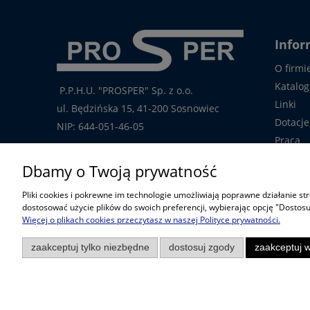
Infor
O firmi
Katalog
P.P.H.U. "PROSPER" Sp. z o.o.
Linki
ul. Będzińska 15, 41-200 Sosnowiec
Dotacje
NIP: 644-051-46-05
Praca
tel.: 32-785-29-00
Kontakt
Dbamy o Twoją prywatność
tel. kom: 609-808-147
handlowy@prosper.com.pl
Pliki cookies i pokrewne im technologie umożliwiają poprawne działanie s
dostosować użycie plików do swoich preferencji, wybierając opcję "Dostosu
Więcej o plikach cookies przeczytasz w naszej Polityce prywatności.
zaakceptuj tylko niezbędne
dostosuj zgody
zaakceptuj w