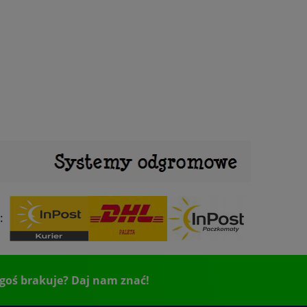
:
goś brakuje? Daj nam znać!