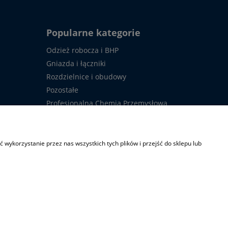
Popularne kategorie
Odzież robocza i BHP
Gniazda i łączniki
Rozdzielnice i obudowy
Pozostałe
Profesjonalna Chemia Przemysłowa
Usługi
owy
Upłynnienia (OKAZJE)
wykorzystanie przez nas wszystkich tych plików i przejść do sklepu lub