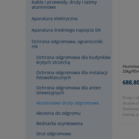
Kable i przewody, druty i taśmy
aluminiowe
Aparatura elektryczna
Aparatura średniego napięcia SN
Ochrona odgromowa, ograniczniki
nN
Ochrona odgromowa dla budynków
krytych strzechą
Aluminio
20kg/95
Ochrona odgromowa dla instalacji
fotowoltaicznych
688,80
Ochrona odgromowa dla anten
telewizyjnych
Druty z a
Aluminiowe druty odgromowe
drutów s
Zastosow
Akceoria do odgromu
(zwody, 
oferowane
Bednarka ocynkowana
Estetyka 
wyginania
Drut odgromowy