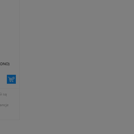
AADNO)
i są
ancje
20 kg
rzchni