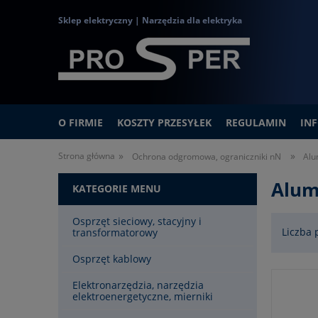
Sklep elektryczny | Narzędzia dla elektryka
O FIRMIE
KOSZTY PRZESYŁEK
REGULAMIN
IN
»
»
Strona główna
Ochrona odgromowa, ograniczniki nN
Alu
Alum
KATEGORIE MENU
Osprzęt sieciowy, stacyjny i
Liczba 
transformatorowy
Osprzęt kablowy
Elektronarzędzia, narzędzia
elektroenergetyczne, mierniki