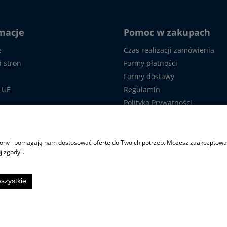
macje
Pomoc w zakupach
e
Czas realizacji zamówienia
i stron
Formy płatności
Formy dostawy
 UE
Regulamin
Polityka Prywatności
 z nami
Formularz reklamacyjny
Formularz odstąpienia od um
Częste pytania
trony i pomagają nam dostosować ofertę do Twoich potrzeb. Możesz zaakceptować 
j zgody".
szystkie