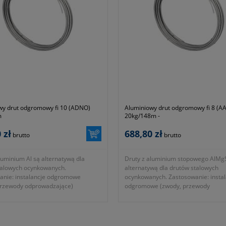
wy drut odgromowy fi 10 (ADNO)
Aluminiowy drut odgromowy fi 8 (
m
20kg/148m -
 zł
688,80 zł
brutto
brutto
luminium Al są alternatywą dla
Druty z aluminium stopowego AlMgS
talowych ocynkowanych.
alternatywą dla drutów stalowych
anie: instalancje odgromowe
ocynkowanych. Zastosowanie: instal
przewody odprowadzające)
odgromowe (zwody, przewody
 krążki 20 kg 20kg=95m Zalety: -
odprowadzające) oferowane krążki 
powierzchni zewnętrznej - Łatwość
20kg=148m Zalety: - Estetyka powie
 ręcznego - Trzy...
zewnętrznej - Łatwość wyginania ...