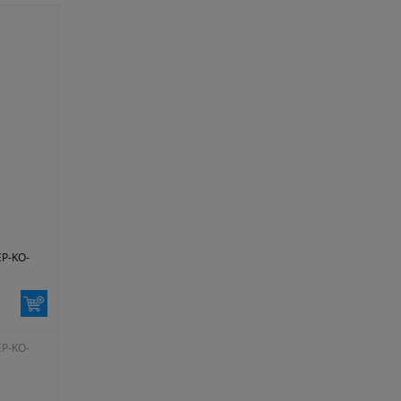
zgodnie z wytycznymi producenta)
EP-KO-
EP-KO-