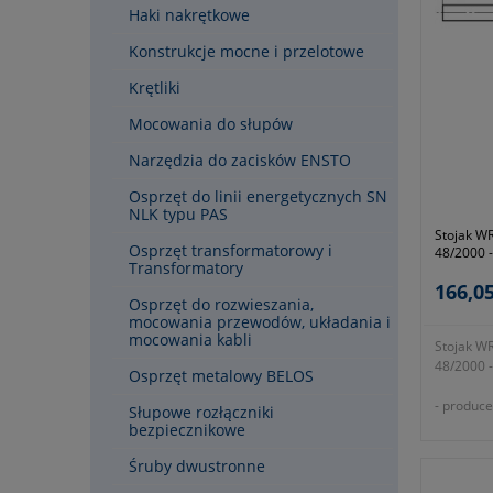
Haki nakrętkowe
Konstrukcje mocne i przelotowe
Krętliki
Mocowania do słupów
Narzędzia do zacisków ENSTO
Osprzęt do linii energetycznych SN
NLK typu PAS
Stojak W
Osprzęt transformatorowy i
48/2000 
Transformatory
166,05
Osprzęt do rozwieszania,
mocowania przewodów, układania i
mocowania kabli
Stojak W
48/2000 
Osprzęt metalowy BELOS
- produce
Słupowe rozłączniki
- symbol
bezpiecznikowe
- materia
Śruby dwustronne
ogniowo
- okres g