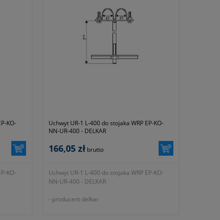
zgodnie z wytycznymi producenta)
EP-KO-
Uchwyt UR-1 L-400 do stojaka WRP EP-KO-
NN-UR-400 - DELKAR
166,05 zł
brutto
EP-KO-
Uchwyt UR-1 L-400 do stojaka WRP EP-KO-
NN-UR-400 - DELKAR
- producent delkar
300
- symbol producenta EP-KO-NN-UR-400
łużej
- okres gwarancji 12 miesięcy (lub dłużej