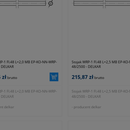
RP-1 FI.48 L=2,0 MB EP-KO-NN-WRP-
Stojak WRP-1 FI.48 L=2,5 MB EP-KO
- DELKAR
48/2500 - DELKAR
 zł
215,87 zł
brutto
brutto
RP-1 FI.48 L=2,0 MB EP-KO-NN-WRP-
Stojak WRP-1 FI.48 L=2,5 MB EP-KO
- DELKAR
48/2500 - DELKAR
nt delkar
- producent delkar
 producenta EP-KO-NN-WRP-48/2000
- materiał wykonania stal ocynkowa
ł wykonania stal ocynkowana
ogniowo
- symbol producenta EP-KO-NN-WR
warancji 12 miesięcy (lub dłużej
- okres gwarancji 12 miesięcy (lub d