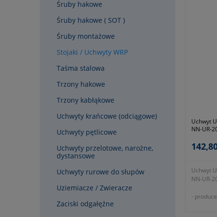
Śruby hakowe
zgodnie 
Śruby hakowe ( SOT )
Śruby montażowe
Stojaki / Uchwyty WRP
Taśma stalowa
Trzony hakowe
Trzony kabłąkowe
Uchwyty krańcowe (odciągowe)
Uchwyt U
NN-UR-20
Uchwyty pętlicowe
142,80
Uchwyty przelotowe, narożne,
dystansowe
Uchwyt U
Uchwyty rurowe do słupów
NN-UR-20
Uziemiacze / Zwieracze
- produce
Zaciski odgałęźne
- symbol
- okres g