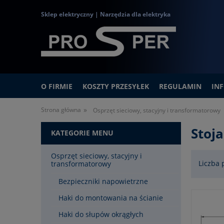
Sklep elektryczny | Narzędzia dla elektryka
O FIRMIE
KOSZTY PRZESYŁEK
REGULAMIN
IN
»
Strona główna
Osprzęt sieciowy, stacyjny i transformatorowy
Stoj
KATEGORIE MENU
Osprzęt sieciowy, stacyjny i
Liczba 
transformatorowy
Bezpieczniki napowietrzne
Haki do montowania na ścianie
Haki do słupów okrągłych