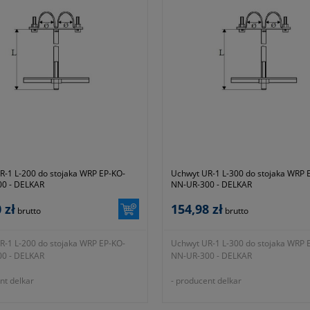
z wytycznymi producenta)
zgodnie z wytycznymi producenta)
R-1 L-200 do stojaka WRP EP-KO-
Uchwyt UR-1 L-300 do stojaka WRP 
0 - DELKAR
NN-UR-300 - DELKAR
 zł
154,98 zł
brutto
brutto
R-1 L-200 do stojaka WRP EP-KO-
Uchwyt UR-1 L-300 do stojaka WRP 
0 - DELKAR
NN-UR-300 - DELKAR
nt delkar
- producent delkar
 producenta EP-KO-NN-UR-200
- symbol producenta EP-KO-NN-UR-
warancji 12 miesięcy (lub dłużej
- okres gwarancji 12 miesięcy (lub d