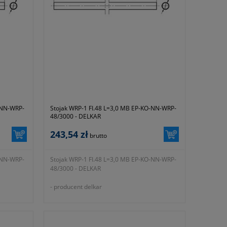
-NN-WRP-
Stojak WRP-1 FI.48 L=3,0 MB EP-KO-NN-WRP-
48/3000 - DELKAR
243,54 zł
brutto
-NN-WRP-
Stojak WRP-1 FI.48 L=3,0 MB EP-KO-NN-WRP-
48/3000 - DELKAR
- producent delkar
na
- materiał wykonania stal ocynkowana
ogniowo
P-48/2500
- symbol producenta EP-KO-NN-WRP-48/3000
łużej
- okres gwarancji 12 miesięcy (lub dłużej