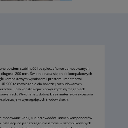
ją one bowiem stabilność i bezpieczeństwo zamocowanych
o długości 200 mm. Świetnie nada się on do kompaktowych
 Dzięki kompaktowym wymiarom i prostemu montażowi
N-UR-900 to rozwiązanie dla bardziej rozbudowanych
ierzchni lub w konstrukcjach o wyższych wymaganiach
tosowaniach. Wykonane z dobrej klasy materiałów akcesoria
eksploatację w wymagających środowiskach.
ne mocowanie kabli, rur, przewodów i innych komponentów
instalacji, co jest szczególnie istotne w skomplikowanych