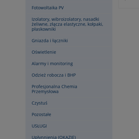
- symbol
Fotowoltaika PV
- okres g
zgodnie 
Izolatory, wibroizolatory, nasadki
żeliwne, złącza elastyczne, kołpaki,
płaskowniki
Gniazda i łączniki
Oświetlenie
Alarmy i monitoring
Odzież robocza i BHP
Profesjonalna Chemia
Przemysłowa
Czystuś
Pozostałe
USŁUGI
Upłynnienia (OKAZJE)