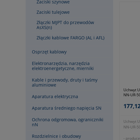
Zaciski szynowe
zgodnie 
Zaciski tulejowe
Złączki MJPT do przewodów
AsXS(n)
Złączki kablowe FARGO (AL i AFL)
Osprzęt kablowy
Elektronarzędzia, narzędzia
elektroenergetyczne, mierniki
Kable i przewody, druty i taśmy
aluminiowe
Uchwyt U
NN-UR-50
Aparatura elektryczna
177,12
Aparatura średniego napięcia SN
Ochrona odgromowa, ograniczniki
Uchwyt U
nN
NN-UR-50
Rozdzielnice i obudowy
- produce