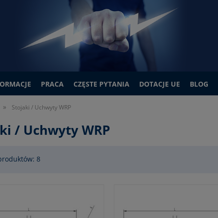
FORMACJE
PRACA
CZĘSTE PYTANIA
DOTACJE UE
BLOG
»
Stojaki / Uchwyty WRP
aki / Uchwyty WRP
produktów: 8