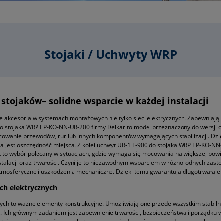
Stojaki / Uchwyty WRP
stojaków– solidne wsparcie w każdej instalacji
e akcesoria w systemach montażowych nie tylko sieci elektrycznych. Zapewnia
do stojaka WRP EP-KO-NN-UR-200 firmy Delkar to model przeznaczony do wersji 
 mocowanie przewodów, rur lub innych komponentów wymagających stabilizacji.
tna jest oszczędność miejsca. Z kolei uchwyt UR-1 L-900 do stojaka WRP EP-KO-N
t to wybór polecany w sytuacjach, gdzie wymaga się mocowania na większej pow
stalacji oraz trwałości. Czyni je to niezawodnym wsparciem w różnorodnych zas
atmosferyczne i uszkodzenia mechaniczne. Dzięki temu gwarantują długotrwałą 
h elektrycznych
ch to ważne elementy konstrukcyjne. Umożliwiają one przede wszystkim stabil
h. Ich głównym zadaniem jest zapewnienie trwałości, bezpieczeństwa i porządku w 