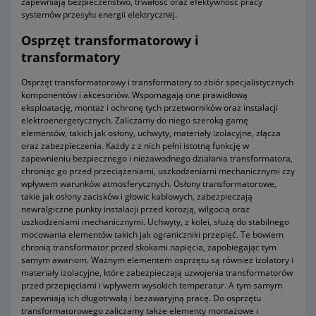
zapewniają bezpieczeństwo, trwałość oraz efektywność pracy
systemów przesyłu energii elektrycznej.
Osprzęt transformatorowy i
transformatory
Osprzęt transformatorowy i transformatory to zbiór specjalistycznych
komponentów i akcesoriów. Wspomagają one prawidłową
eksploatację, montaż i ochronę tych przetworników oraz instalacji
elektroenergetycznych. Zaliczamy do niego szeroką gamę
elementów, takich jak osłony, uchwyty, materiały izolacyjne, złącza
oraz zabezpieczenia. Każdy z z nich pełni istotną funkcję w
zapewnieniu bezpiecznego i niezawodnego działania transformatora,
chroniąc go przed przeciążeniami, uszkodzeniami mechanicznymi czy
wpływem warunków atmosferycznych. Osłony transformatorowe,
takie jak osłony zacisków i głowic kablowych, zabezpieczają
newralgiczne punkty instalacji przed korozją, wilgocią oraz
uszkodzeniami mechanicznymi. Uchwyty, z kolei, służą do stabilnego
mocowania elementów takich jak ograniczniki przepięć. Te bowiem
chronią transformator przed skokami napięcia, zapobiegając tym
samym awariom. Ważnym elementem osprzętu są również izolatory i
materiały izolacyjne, które zabezpieczają uzwojenia transformatorów
przed przepięciami i wpływem wysokich temperatur. A tym samym
zapewniają ich długotrwałą i bezawaryjną pracę. Do osprzętu
transformatorowego zaliczamy także elementy montażowe i