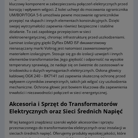
kluczowy komponent w zabezpieczaniu połączeń elektrycznych przed
korozją i wpływem wilgoci. Z kolei uchwyt do mocowania ogranicznika
UM/BOP/TOGA 5-6 umożliwia pewne mocowanie ograniczników
przepięć na słupach i innych elementach konstrukcyjnych. Dzięki
swojej wytrzymałości zapewnia również bezpieczne i stabilne
działanie. To zaś zapobiega przepięciom w sieci
elektroenergetycznej, chroniąc infrastrukturę przed uszkodzeniami.
Laminat izolacyjny giętki DyFlex DMD ISF dwuwarstwowy
nienasączany marki Voltrog jest natomiast zaawansowanym
materiałem izolacyjnym. Stosuje się go do izolacji uzwojeń i innych
elementów transformatorów. Jego giętkość i odporność na wysokie
temperatury sprawiają, że nadaje się on świetnie do zastosowań w
środowisku o dużych wymaganiach elektrycznych. Osłona głowicy
kablowej OGK 240 – BK7141 zaś zapewnia skuteczną ochronę przed
wpływem czynników zewnętrznych, takich jak wilgoć czy uszkodzenia
mechaniczne. Ochrona głowic jest bowiem kluczowa dla zapewnienia
trwałości i niezawodności połączeń w sieci energetycznej.
Akcesoria i Sprzęt do Transformatorów
Elektrycznych oraz Sieci Średnich Napięć
W tej kategorii znajdziesz szeroki wybór akcesoriów i sprzętu
przeznaczonego do transformatorów elektrycznych oraz instalacji w
sieciach średnich napięć. Oferujemy produkty wysokiej jakości, które