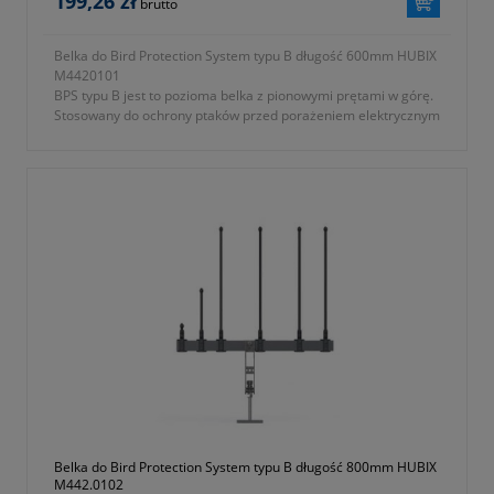
199,26 zł
brutto
Belka do Bird Protection System typu B długość 600mm HUBIX
M4420101
BPS typu B jest to pozioma belka z pionowymi prętami w górę.
Stosowany do ochrony ptaków przed porażeniem elektrycznym
na poprzecznikach linii napowietrznych średniego napięcia.
Uniemożliwia większym ptakom siadanie na poprzecznikach
słupów zarówno w układzie płaskim jak i trójkątnym.
- symbol producenta: M442.0101
- część systemu Bird Protection System typu B
- długość: 600mm
Gwarancja 2 lata.
Belka do Bird Protection System typu B długość 800mm HUBIX
M442.0102