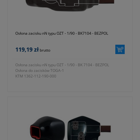
Osłona zacisku nN typu OZT - 1/90 - BK7104 - BEZPOL
119,19 zł
brutto
Osłona zacisku nN typu OZT - 1/90 - BK 7104 - BEZPOL
Osłona do zacisków TOGA-1
KTM 1362-112-190-000