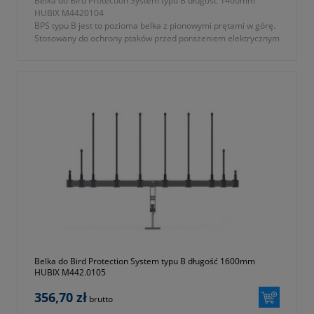
Belka do Bird Protection System typu B długość 1400mm
HUBIX M4420104
BPS typu B jest to pozioma belka z pionowymi prętami w górę.
Stosowany do ochrony ptaków przed porażeniem elektrycznym
na poprzecznikach linii napowietrznych średniego napięcia.
Uniemożliwia większym ptakom siadanie na poprzecznikach
słupów zarówno w układzie płaskim jak i trójkątnym.
- symbol producenta: M442.0104
- część systemu Bird Protection System typu B
- długość: 1400mm
Gwarancja 2 lata.
Belka do Bird Protection System typu B długość 1600mm
HUBIX M442.0105
356,70 zł
brutto