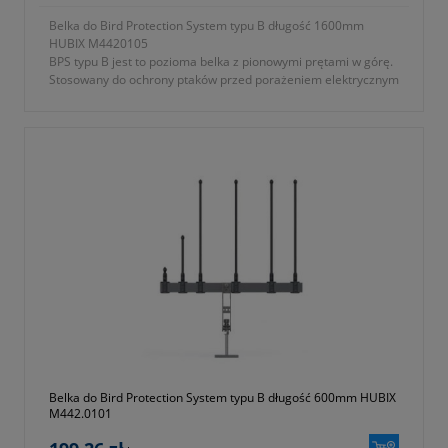
Belka do Bird Protection System typu B długość 1600mm
HUBIX M4420105
BPS typu B jest to pozioma belka z pionowymi prętami w górę.
Stosowany do ochrony ptaków przed porażeniem elektrycznym
na poprzecznikach linii napowietrznych średniego napięcia.
Uniemożliwia większym ptakom siadanie na poprzecznikach
słupów zarówno w układzie płaskim jak i trójkątnym.
- symbol producenta: M442.0105
- długość: 1600mm
Gwarancja 2 lata.
Belka do Bird Protection System typu B długość 600mm HUBIX
M442.0101