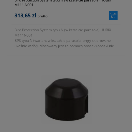
Bird Protection System typu N (w kształcie parasola) HUBIX
M111.N001
313,65 zł
brutto
Bird Protection System typu N (w kształcie parasola) HUBIX
M111N001
BPS typu N (wariant w kształcie parasola, pręty skierowane
ukośnie w dół). Mocowany jest za pomocą opasek (opaski nie
są dołączone do zestawu). Chroni ptaki przed śmiertelnym
porażeniem. Jest zaprojektowany do wielokrotnego montażu w
technice prac pod napięciem z poziomu ziemi przy pomocy
izolacyjnego drążka teleskopowego.
- izolacyjny drążek teleskopowy z prętami skierowanymi
ukośnie w dół
- zaprojektowany do wielokrotnego montażu
- mocowany za pomocą opasek (nie dołączone do zestawu)
- symbol producenta: M111.N001
Gwarancja 2lata.