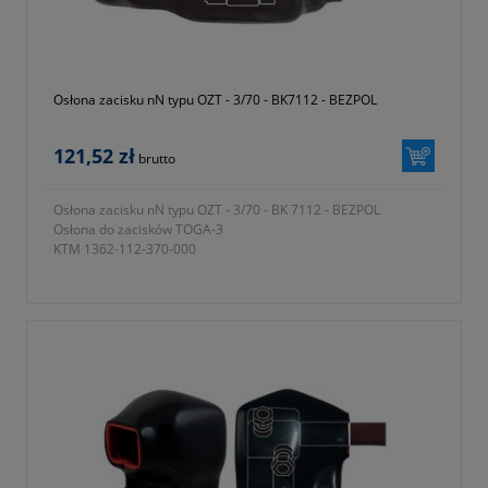
Osłona zacisku nN typu OZT - 3/70 - BK7112 - BEZPOL
121,52 zł
brutto
Osłona zacisku nN typu OZT - 3/70 - BK 7112 - BEZPOL
Osłona do zacisków TOGA-3
KTM 1362-112-370-000