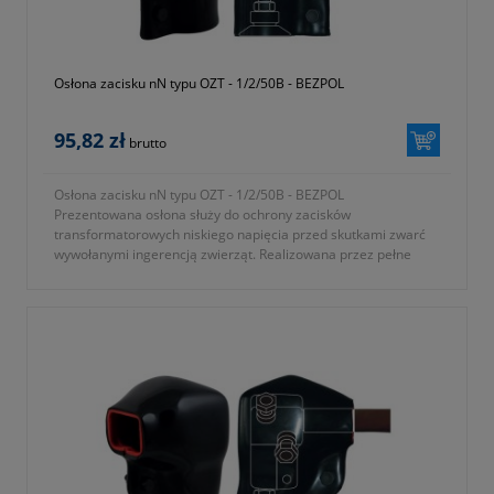
Osłona zacisku nN typu OZT - 1/2/50B - BEZPOL
95,82 zł
brutto
Osłona zacisku nN typu OZT - 1/2/50B - BEZPOL
Prezentowana osłona służy do ochrony zacisków
transformatorowych niskiego napięcia przed skutkami zwarć
wywołanymi ingerencją zwierząt. Realizowana przez pełne
osłonięcie elementów pod napięciem.
- osłona do zacisków Toga-1 oraz Toga-2
- gwint przepustu M12 lub M16
- średnica zewnętrzna izolatora 50mm
- KTM 1362-112-150-251
- okres gwarancji 12 miesięcy (lub dłużej zgodnie z wytycznymi
producenta)