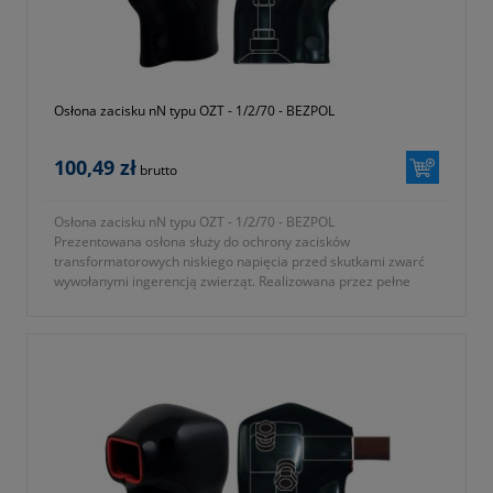
Osłona zacisku nN typu OZT - 1/2/70 - BEZPOL
100,49 zł
brutto
Osłona zacisku nN typu OZT - 1/2/70 - BEZPOL
Prezentowana osłona służy do ochrony zacisków
transformatorowych niskiego napięcia przed skutkami zwarć
wywołanymi ingerencją zwierząt. Realizowana przez pełne
osłonięcie elementów pod napięciem.
- osłona do zacisków Toga-1 oraz Toga-2
- gwint przepustu M12 lub M16
- średnica zewnętrzna izolatora 70mm
- KTM 1362-112-170-270
- okres gwarancji 12 miesięcy (lub dłużej zgodnie z wytycznymi
producenta)