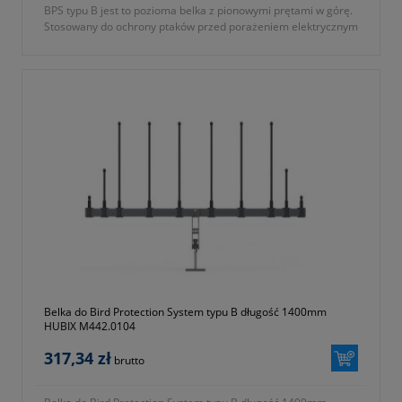
BPS typu B jest to pozioma belka z pionowymi prętami w górę.
Stosowany do ochrony ptaków przed porażeniem elektrycznym
na poprzecznikach linii napowietrznych średniego napięcia.
Uniemożliwia większym ptakom siadanie na poprzecznikach
słupów zarówno w układzie płaskim jak i trójkątnym.
- symbol producenta: M442.0103
- część systemu Bird Protection System typu B
- długość: 1100mm
Gwarancja 2 lata.
Belka do Bird Protection System typu B długość 1400mm
HUBIX M442.0104
317,34 zł
brutto