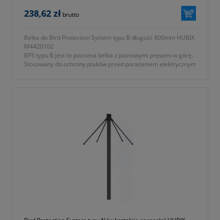
238,62 zł
brutto
Belka do Bird Protection System typu B długość 800mm HUBIX
M4420102
BPS typu B jest to pozioma belka z pionowymi prętami w górę.
Stosowany do ochrony ptaków przed porażeniem elektrycznym
na poprzecznikach linii napowietrznych średniego napięcia.
Uniemożliwia większym ptakom siadanie na poprzecznikach
słupów zarówno w układzie płaskim jak i trójkątnym.
- symbol producenta: M442.0102
- część systemu Bird Protection System typu B
- długość: 800mm
Gwarancja 2 lata.