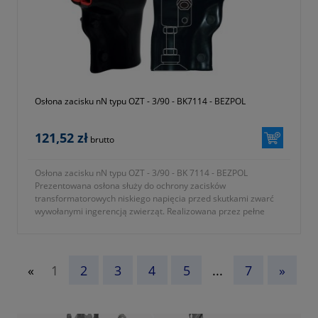
Osłona zacisku nN typu OZT - 3/90 - BK7114 - BEZPOL
121,52 zł
brutto
Osłona zacisku nN typu OZT - 3/90 - BK 7114 - BEZPOL
Prezentowana osłona służy do ochrony zacisków
transformatorowych niskiego napięcia przed skutkami zwarć
wywołanymi ingerencją zwierząt. Realizowana przez pełne
osłonięcie elementów pod napięciem.
- typ osłony OZT 3/90
- osłona do zacisków TOGA-trzy
- gwint przepustu M30x2
«
1
2
3
4
5
...
7
»
- średnica zewnętrzna izolatora 90mm
- symbol producenta BK7114
- KTM 1362-112-390-000
- okres gwarancji 12 miesięcy (lub dłużej zgodnie z wytycznymi