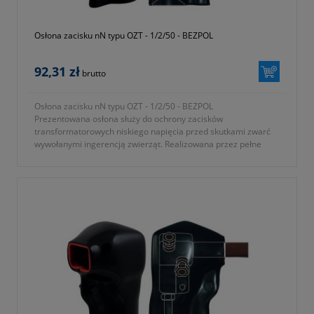
Osłona zacisku nN typu OZT - 1/2/50 - BEZPOL
92,31 zł
brutto
Osłona zacisku nN typu OZT - 1/2/50 - BEZPOL
Prezentowana osłona służy do ochrony zacisków
transformatorowych niskiego napięcia przed skutkami zwarć
wywołanymi ingerencją zwierząt. Realizowana przez pełne
osłonięcie elementów pod napięciem.
- osłona do zacisków Toga-1 oraz Toga-2
- gwint przepustu M12 lub M16
- średnica zewnętrzna izolatora 50mm
- KTM 1362-112-150-250
- okres gwarancji 12 miesięcy (lub dłużej zgodnie z wytycznymi
producenta)