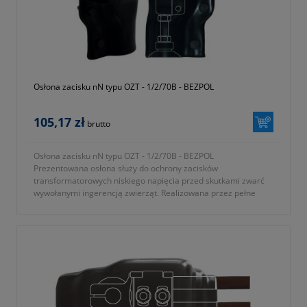
Osłona zacisku nN typu OZT - 1/2/70B - BEZPOL
105,17 zł
brutto
Osłona zacisku nN typu OZT - 1/2/70B - BEZPOL
Prezentowana osłona służy do ochrony zacisków
transformatorowych niskiego napięcia przed skutkami zwarć
wywołanymi ingerencją zwierząt. Realizowana przez pełne
osłonięcie elementów pod napięciem.
- osłona do zacisków Toga-1 oraz Toga-2
- gwint przepustu M12 lub M16
- średnica zewnętrzna izolatora 70mm
- KTM 1362-112-170-271
- okres gwarancji 12 miesięcy (lub dłużej zgodnie z wytycznymi
producenta)