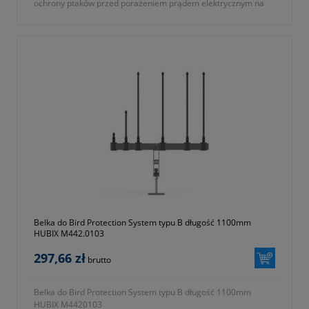
ochrony ptaków przed porażeniem prądem elektrycznym na
łącznikach linii napowietrznych średniego napięcia.
Uniemożliwia większym ptakom siadanie na wyżej
wymienionych urządzeniach poprzez zabudowanie wolnej
przestrzeni między mostkami.
- symbol producenta: M442.0201
- część systemu Bird Protection System typu A
Gwarancja 2 lata.
Belka do Bird Protection System typu B długość 1100mm
HUBIX M442.0103
297,66 zł
brutto
Belka do Bird Protection System typu B długość 1100mm
HUBIX M4420103