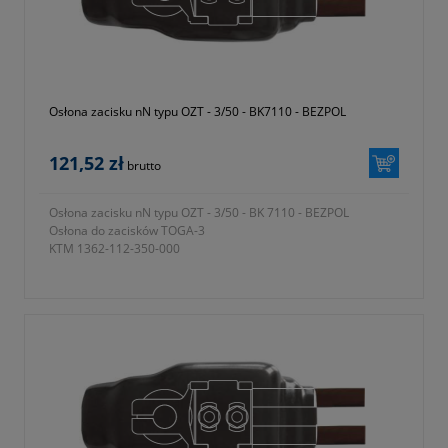
producenta)
Osłona zacisku nN typu OZT - 3/50 - BK7110 - BEZPOL
121,52 zł
brutto
Osłona zacisku nN typu OZT - 3/50 - BK 7110 - BEZPOL
Osłona do zacisków TOGA-3
KTM 1362-112-350-000