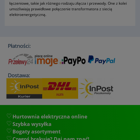
łączeniowe, takie jak różnego rodzaju złącza i przewody. One z kolei
umożliwiają prawidłowe połączenie transformatora z siecią
elektroenergetyczną.
Płatności:
Dostawa:
Hurtownia elektryczna online
Szybka wysyłka
Bogaty asortyment
Czegoś brakuje? Daj nam znać!