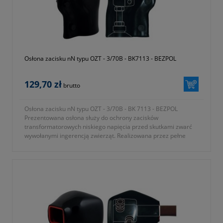
Osłona zacisku nN typu OZT - 3/70B - BK7113 - BEZPOL
129,70 zł
brutto
Osłona zacisku nN typu OZT - 3/70B - BK 7113 - BEZPOL
Prezentowana osłona służy do ochrony zacisków
transformatorowych niskiego napięcia przed skutkami zwarć
wywołanymi ingerencją zwierząt. Realizowana przez pełne
osłonięcie elementów pod napięciem.
- typ osłony OZT 3/70B
- osłona do zacisków TOGA-3
- gwint przepustu M12 lub M16
- średnica zewnętrzna izolatora 70mm
- symbol producenta BK7113
- KTM 1362-112-370-001
- okres gwarancji 12 miesięcy (lub dłużej zgodnie z wytycznymi
producenta)