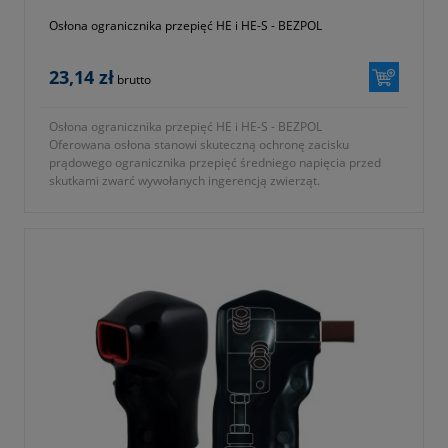
Osłona ogranicznika przepięć HE i HE-S - BEZPOL
23,14 zł
brutto
Osłona ogranicznika przepięć HE i HE-S - BEZPOL
Oferowana osłona stanowi skuteczną ochronę zacisku
prądowego ogranicznika przepięć średniego napięcia przed
skutkami zwarć wywołanych ingerencją zwierząt.
- do ogranicznika HE i HE-S
- KTM 1362-112-055-076
- okres gwarancji 12 miesięcy (lub dłużej zgodnie z wytycznymi
producenta)