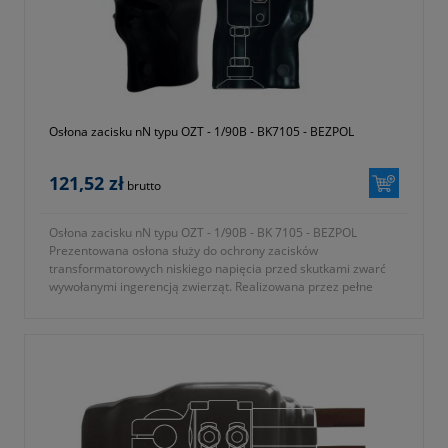
Osłona zacisku nN typu OZT - 1/90B - BK7105 - BEZPOL
121,52 zł
brutto
Osłona zacisku nN typu OZT - 1/90B - BK 7105 - BEZPOL
Prezentowana osłona służy do ochrony zacisków
transformatorowych niskiego napięcia przed skutkami zwarć
wywołanymi ingerencją zwierząt. Realizowana przez pełne
osłonięcie elementów pod napięciem.
- typ osłony OZT 1/90B
- osłona do zacisków TOGA-1
- gwint przepustu M30x2
- średnica zewnętrzna izolatora 90mm
- symbol producenta BK7105
- KTM 1362-112-190-001
- okres gwarancji 12 miesięcy (lub dłużej zgodnie z wytycznymi