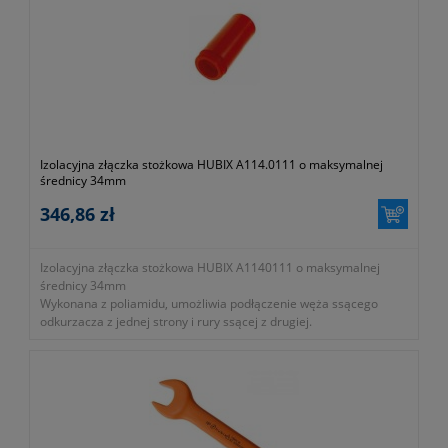
Izolacyjna złączka stożkowa HUBIX A114.0111 o maksymalnej
średnicy 34mm
346,86 zł
Izolacyjna złączka stożkowa HUBIX A1140111 o maksymalnej
średnicy 34mm
Wykonana z poliamidu, umożliwia podłączenie węża ssącego
odkurzacza z jednej strony i rury ssącej z drugiej.
- wykonana z poliamidu, przystosowana do pracy pod napięciem
do: 1kV AC / 1,5kV DC
- symbol producenta: A114.0111
- średnica zewnętrzna: 34mm
Gwarancja 2 lata.