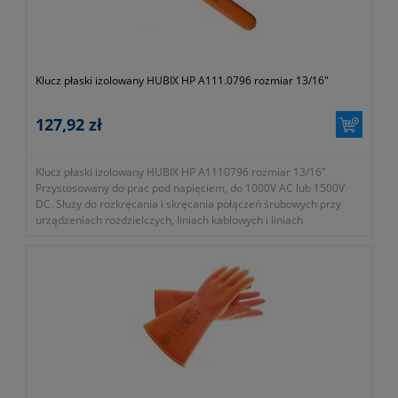
Klucz płaski izolowany HUBIX HP A111.0796 rozmiar 13/16"
127,92 zł
Klucz płaski izolowany HUBIX HP A1110796 rozmiar 13/16"
Przystosowany do prac pod napięciem, do 1000V AC lub 1500V
DC. Służy do rozkręcania i skręcania połączeń śrubowych przy
urządzeniach rozdzielczych, liniach kablowych i liniach
napowietrznych. Wykonanie i badania wyrobu (test 10kV/10s)
zgodnie z normą EN 60900:2004.
- przystosowany do prac pod napięciem do: 1kV AC / 1,5kV DC
- symbol producenta: A111.0796
- wykonany ze stali CrV, z dwuwarstwową izolacją wykonaną z
plastisolu, rozmiar 13/16”
Gwarancja 2 lata.