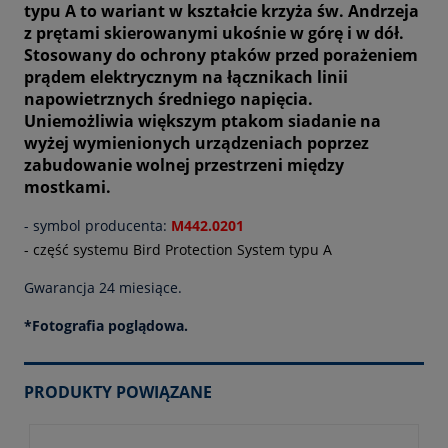
typu A to wariant w kształcie krzyża św. Andrzeja
z prętami skierowanymi ukośnie w górę i w dół.
Stosowany do ochrony ptaków przed porażeniem
prądem elektrycznym na łącznikach linii
napowietrznych średniego napięcia.
Uniemożliwia większym ptakom siadanie na
wyżej wymienionych urządzeniach poprzez
zabudowanie wolnej przestrzeni między
mostkami.
- symbol producenta:
M442.0201
- część systemu Bird Protection System typu A
Gwarancja 24 miesiące.
*Fotografia poglądowa.
PRODUKTY POWIĄZANE