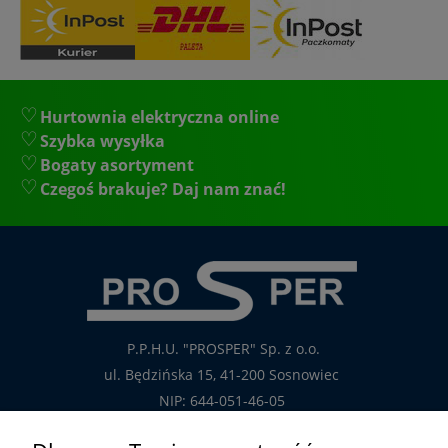
Hurtownia elektryczna online
Szybka wysyłka
Bogaty asortyment
Czegoś brakuje? Daj nam znać!
P.P.H.U. "PROSPER" Sp. z o.o.
ul. Będzińska 15, 41-200 Sosnowiec
NIP: 644-051-46-05
tel.: 32-785-29-00