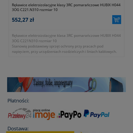
Rękawice elektroizolacyjne klasy 3RC pomarańczowe HUBIX H044
3OG C221.N310 rozmiar 10
552,27 zł
Rękawice elektroizolacyjne klasa 3RC pomarańczowe HUBIX H044
3OG C221N310 rozmiar 10
Stanowią podstawowy sprzęt ochrony przy pracach pod
napięciem, przy urządzeniach rozdzielczych i liniach kablowych.
- zakończenie mankietu: rolowane
- maksymalne napięcie użytkowania: 26500V AC / 39750V DC
- rozmiar 10, długość 41cm, kolor pomarańczowy
- klasa ochronności: 3RC
- symbol producenta: C221.N310
Okres gwarancji 2 lata.
Płatności:
Dostawa: