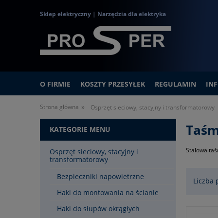
Sklep elektryczny | Narzędzia dla elektryka
O FIRMIE
KOSZTY PRZESYŁEK
REGULAMIN
IN
»
Strona główna
Osprzęt sieciowy, stacyjny i transformatorowy
Taśm
KATEGORIE MENU
Stalowa taś
Osprzęt sieciowy, stacyjny i
transformatorowy
Bezpieczniki napowietrzne
Liczba 
Haki do montowania na ścianie
Haki do słupów okrągłych