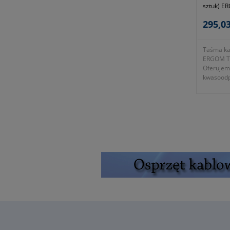
sztuk) E
295,03
Taśma ka
ERGOM T
Oferujemy
kwasoodp
zaciskow
naprężen
grupie duż
- długoś
- szerok
- gruboś
- maksym
- siła zr
- samozac
taśmę w 
- ze stal
- symbol
- gwaranc
- zgodno
2006/95/