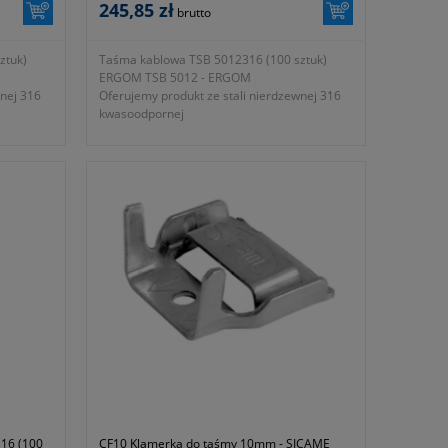
245,85 zł
brutto
ztuk)
Taśma kablowa TSB 5012316 (100 sztuk)
ERGOM TSB 5012 - ERGOM
wnej 316
Oferujemy produkt ze stali nierdzewnej 316
kwasoodpornej
- długość taśmy 520mm
- szerokość taśmy 12mm
- grubość opaski 0.25mm
mm
- maksymalna średnica wiązki 152mm
- siła zrywająca 200daN
lokujący
- samozaciskający zamek kulkowy, blokujący
taśmę w dowolnym położeniu
j
- ze stali nierdzewnej kwasoodpornej
102001
- symbol producenta E01TK-03020102101
- gwarancja dwa lata
iową
- zgodność z dyrektywą niskonapięciową
46: 2007
2006/95/WE oraz normą PN-EN 50146: 2007
316 (100
CF10 Klamerka do taśmy 10mm - SICAME