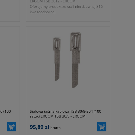
ERGOM TSB 3012 - ERGOM
Oferujemy produkt ze stali nierdzewnej 316
kwasoodpornej
- długość taśmy 290mm
- szerokość taśmy 12mm
- grubość opaski 0.25mm
- maksymalna średnica wiązki 80mm
- siła zrywająca 200daN
- samozaciskający zamek kulkowy, blokujący
taśmę w dowolnym położeniu
- ze stali nierdzewnej kwasoodpornej
- symbol producenta E01TK-03020101951
- gwarancja dwa lata
- zgodność z dyrektywą niskonapięciową
2006/95/WE oraz normą PN-EN 50146: 2007
6 (100
Stalowa taśma kablowa TSB 30/8-304 (100
sztuk) ERGOM TSB 30/8 - ERGOM
95,89 zł
brutto