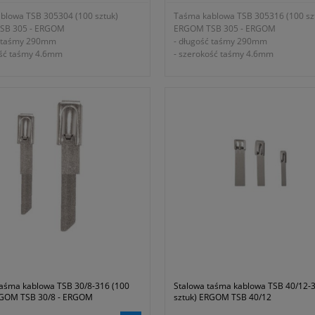
blowa TSB 305304 (100 sztuk)
Taśma kablowa TSB 305316 (100 sz
SB 305 - ERGOM
ERGOM TSB 305 - ERGOM
ć taśmy 290mm
- długość taśmy 290mm
ość taśmy 4.6mm
- szerokość taśmy 4.6mm
ć opaski 0.25mm
- grubość opaski 0.25mm
alna średnica wiązki 80mm
- maksymalna średnica wiązki 80m
ywająca 45daN
- siła zrywająca 45daN
iskający zamek kulkowy, blokujący
- samozaciskający zamek kulkowy, b
dowolnym położeniu
taśmę w dowolnym położeniu
i nierdzewnej
- ze stali nierdzewnej kwasoodporne
 producenta E01TK-03020200251
- symbol producenta E01TK-03020
ja dwa lata
- gwarancja dwa lata
ść z dyrektywą niskonapięciową
- zgodność z dyrektywą niskonapięc
WE oraz normą PN-EN 50146: 2007
2006/95/WE oraz normą PN-EN 501
taśma kablowa TSB 30/8-316 (100
Stalowa taśma kablowa TSB 40/12-
RGOM TSB 30/8 - ERGOM
sztuk) ERGOM TSB 40/12