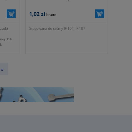
1,02 zł
brutto
ztuk)
Stosowana do taśmy IF 104, IF 107
wnej 316
ki
enia oraz
ania w
»
mm
lokujący
j
102301
iową
46: 2007