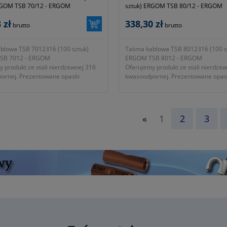
RGOM TSB 70/12 - ERGOM
sztuk) ERGOM TSB 80/12 - ERGOM
 zł
338,30 zł
brutto
brutto
blowa TSB 7012316 (100 sztuk)
Taśma kablowa TSB 8012316 (100 s
SB 7012 - ERGOM
ERGOM TSB 8012 - ERGOM
 produkt ze stali nierdzewnej 316
Oferujemy produkt ze stali nierdze
ornej. Prezentowane opaski
kwasoodpornej. Prezentowane opas
e doskonale znoszą obciążenia oraz
zaciskowe doskonale znoszą obciąż
ia, wynikające z utrzymywania w
naprężenia, wynikające z utrzymyw
ej ilości kabli.
grupie dużej ilości kabli.
ć taśmy 680mm
- długość taśmy 840mm
«
1
2
3
ość taśmy 12mm
- szerokość taśmy 12mm
ć opaski 0.25mm
- grubość opaski 0.25mm
alna średnica wiązki 203mm
- maksymalna średnica wiązki 254
ywająca 200daN
- siła zrywająca 200daN
iskający zamek kulkowy, blokujący
- samozaciskający zamek kulkowy, b
dowolnym położeniu
taśmę w dowolnym położeniu
i nierdzewnej kwasoodpornej
- ze stali nierdzewnej kwasoodporne
 producenta E01TK-03020102201
- symbol producenta E01TK-03020
ja dwa lata
- gwarancja dwa lata
ść z dyrektywą niskonapięciową
- zgodność z dyrektywą niskonapięc
WE oraz normą PN-EN 50146: 2007
2006/95/WE oraz normą PN-EN 501