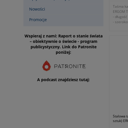
Taśma ka
Nowości
ERGOM T
- długoś
Promocje
- szerok
- gruboś
- maksym
Wspieraj z nami: Raport o stanie świata
- siła zr
– obiektywnie o świecie - program
- samozac
publicystyczny. Link do Patronite
taśmę w 
poniżej:
- ze stal
- symbol
- gwaranc
- zgodno
2006/95/
A podcast znajdziesz tutaj:
Stalowa 
sztuk) E