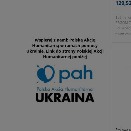
129,52
Taśma ka
ERGOM T
- długoś
- szerok
- gruboś
Wspieraj z nami: Polską Akcję
- maksym
Humanitarną w ramach pomocy
- siła zr
Ukrainie. Link do strony Polskiej Akcji
- samozac
Humanitarnej poniżej
taśmę w 
- ze stal
- symbol
- gwaranc
- zgodno
2006/95/
Stalowa 