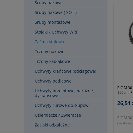
Śruby hakowe
Śruby hakowe ( SOT )
Śruby montażowe
Stojaki / Uchwyty WRP
Taśma stalowa
Trzony hakowe
Trzony kabłąkowe
Uchwyty krańcowe (odciągowe)
Uchwyty pętlicowe
BIC M 30
Uchwyty przelotowe, narożne,
150cm IF
dystansowe
26,51 
Uchwyty rurowe do słupów
Uziemiacze / Zwieracze
BIC M 30
(zestaw z
Zaciski odgałęźne