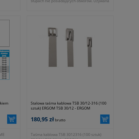
słupach nie posiadających otworów.
Używana
jest do montażu drobnych elementów na
słupach np. tabliczek opisowych.
- rozmiar 9,5mm
- waga 4g
- dwa lata gwarancji
łkiem
Stalowa taśma kablowa TSB 30/12-316 (100
sztuk) ERGOM TSB 30/12 - ERGOM
180,95 zł
brutto
AME
Taśma kablowa TSB 3012316 (100 sztuk)