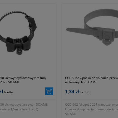
-50 Uchwyt dystansowy z taśmą
CCD 9-62 Opaska do spinania prze
 207 - SICAME
izolowanych - SICAME
zł
1,34 zł
brutto
brutto
-50 Uchwyt dystansowy - SICAME
CCD 962 (długość 251 mm, szeroko
awiera 1,5m taśmy IF 207)
Opaska do spinania przewodów izol
SICAME