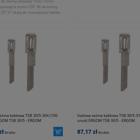
 do taśmy stalowej 19x0.75mm.
 spinające ensto COT 36 do taśmy
 COT 37 służą do mocowania haków
ch nie posiadających otworów
a gwarancji
taśma kablowa TSB 30/5-304 (100
Stalowa taśma kablowa TSB 30/5-31
RGOM TSB 30/5 - ERGOM
sztuk) ERGOM TSB 30/5 - ERGOM
zł
87,17 zł
brutto
brutto