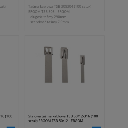
tuk)
Taśma kablowa TSB 308304 (100 sztuk)
ERGOM TSB 308 - ERGOM
- długość taśmy 290mm
- szerokość taśmy 7.9mm
- grubość opaski 0.25mm
m
- maksymalna średnica wiązki 80mm
- siła zrywająca 113daN
lokujący
- samozaciskający zamek kulkowy, blokujący
taśmę w dowolnym położeniu
j
- ze stali nierdzewnej
100251
- symbol producenta E01TK-03020201251
- gwarancja dwa lata
iową
- zgodność z dyrektywą niskonapięciową
46: 2007
2006/95/WE oraz normą PN-EN 50146: 2007
316 (100
Stalowa taśma kablowa TSB 50/12-316 (100
sztuk) ERGOM TSB 50/12 - ERGOM