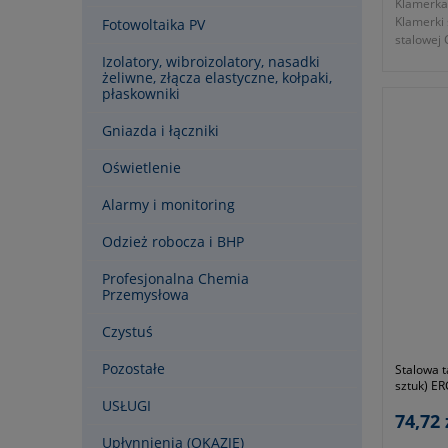
Klamerka
Klamerki
Fotowoltaika PV
stalowej
na słupa
Izolatory, wibroizolatory, nasadki
- dwa lat
żeliwne, złącza elastyczne, kołpaki,
płaskowniki
Gniazda i łączniki
Oświetlenie
Alarmy i monitoring
Odzież robocza i BHP
Profesjonalna Chemia
Przemysłowa
Czystuś
Pozostałe
Stalowa 
sztuk) E
USŁUGI
74,72 
Upłynnienia (OKAZJE)