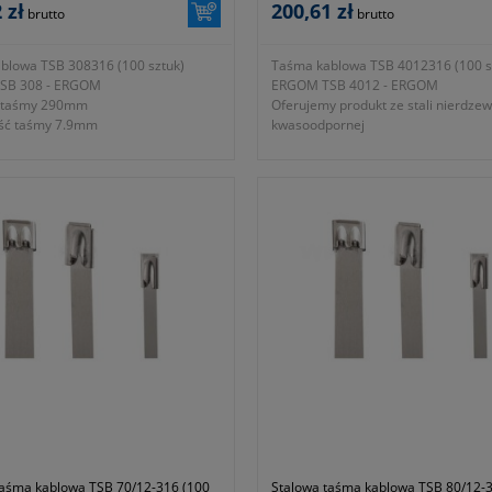
 zł
200,61 zł
brutto
brutto
blowa TSB 308316 (100 sztuk)
Taśma kablowa TSB 4012316 (100 s
SB 308 - ERGOM
ERGOM TSB 4012 - ERGOM
ć taśmy 290mm
Oferujemy produkt ze stali nierdze
ość taśmy 7.9mm
kwasoodpornej
ć opaski 0.25mm
- długość taśmy 360mm
alna średnica wiązki 80mm
- szerokość taśmy 12mm
ywająca 113daN
- grubość opaski 0.25mm
iskający zamek kulkowy, blokujący
- maksymalna średnica wiązki 102
dowolnym położeniu
- siła zrywająca 200daN
i nierdzewnej kwasoodpornej
- samozaciskający zamek kulkowy, b
 producenta E01TK-03020100951
taśmę w dowolnym położeniu
ja dwa lata
- ze stali nierdzewnej kwasoodporne
ść z dyrektywą niskonapięciową
- symbol producenta E01TK-03020
WE oraz normą PN-EN 50146: 2007
- gwarancja dwa lata
- zgodność z dyrektywą niskonapięc
2006/95/WE oraz normą PN-EN 501
taśma kablowa TSB 70/12-316 (100
Stalowa taśma kablowa TSB 80/12-