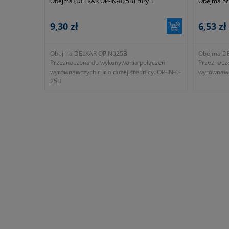
Obejma (DELKAR OP-IN-025B) rury 1"
Obejma oc
9,30 zł
6,53 zł
Obejma DELKAR OPIN025B
Obejma DE
Przeznaczona do wykonywania połączeń
Przeznacz
wyrównawczych rur o dużej średnicy. OP-IN-0-
wyrównawcz
25B
- okres gwarancji 12 miesięcy (lub dłużej
zgodnie z wytycznymi producenta)