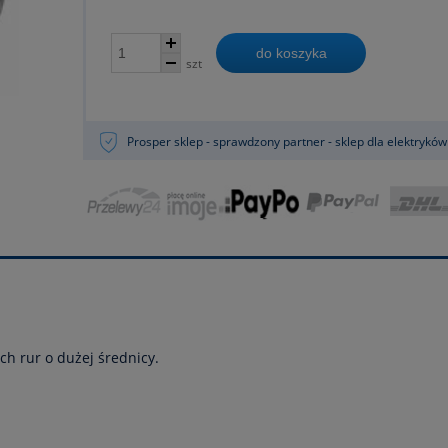
do koszyka
szt
Prosper sklep - sprawdzony partner - sklep dla elektryków
 rur o dużej średnicy.