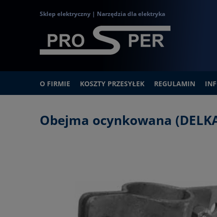
Sklep elektryczny | Narzędzia dla elektryka
O FIRMIE
KOSZTY PRZESYŁEK
REGULAMIN
IN
Obejma ocynkowana (DELKAR