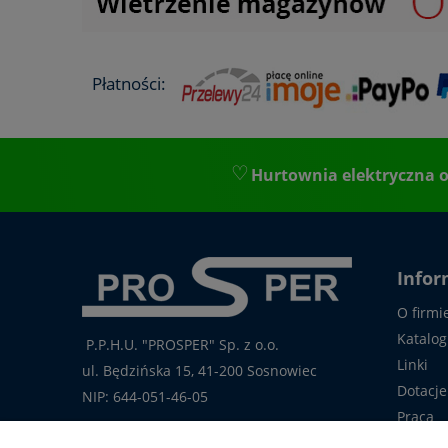
Płatności:
Hurtownia elektryczna o
Infor
O firmi
Katalog
P.P.H.U. "PROSPER" Sp. z o.o.
Linki
ul. Będzińska 15, 41-200 Sosnowiec
Dotacje
NIP: 644-051-46-05
Praca
tel.: 32-785-29-00
Kontakt