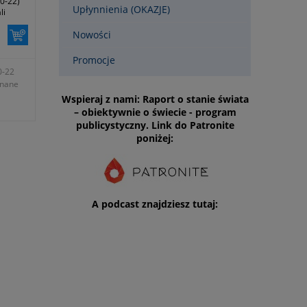
0-22)
Upłynnienia (OKAZJE)
li
Nowości
Promocje
0-22
onane
Wspieraj z nami: Raport o stanie świata
– obiektywnie o świecie - program
publicystyczny. Link do Patronite
poniżej:
A podcast znajdziesz tutaj: