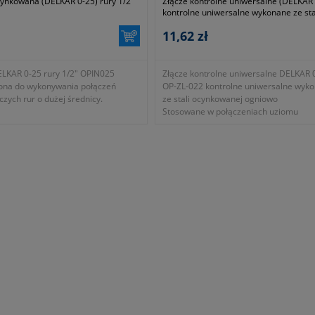
ynkowana (DELKAR 0-25) rury 1/2"
Złącze kontrolne uniwersalne (DELKAR 
kontrolne uniwersalne wykonane ze sta
ocynkowanej ogniowo
11,62 zł
LKAR 0-25 rury 1/2" OPIN025
Złącze kontrolne uniwersalne DELKAR 
ona do wykonywania połączeń
OP-ZL-022 kontrolne uniwersalne wyk
ych rur o dużej średnicy.
ze stali ocynkowanej ogniowo
Stosowane w połączeniach uziomu
pogrążanego prętowego z przewodem
uziemiającym z drutu.