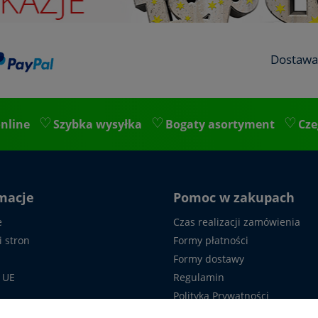
Dostawa
nline
Szybka wysyłka
Bogaty asortyment
Cze
macje
Pomoc w zakupach
e
Czas realizacji zamówienia
i stron
Formy płatności
Formy dostawy
 UE
Regulamin
Polityka Prywatności
 z nami
Formularz reklamacyjny