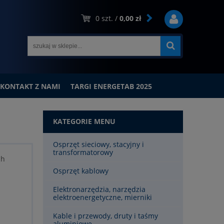
0
szt. /
0,00 zł
KONTAKT Z NAMI
TARGI ENERGETAB 2025
KATEGORIE MENU
Osprzęt sieciowy, stacyjny i
transformatorowy
ch
Osprzęt kablowy
Elektronarzędzia, narzędzia
elektroenergetyczne, mierniki
Kable i przewody, druty i taśmy
aluminiowe