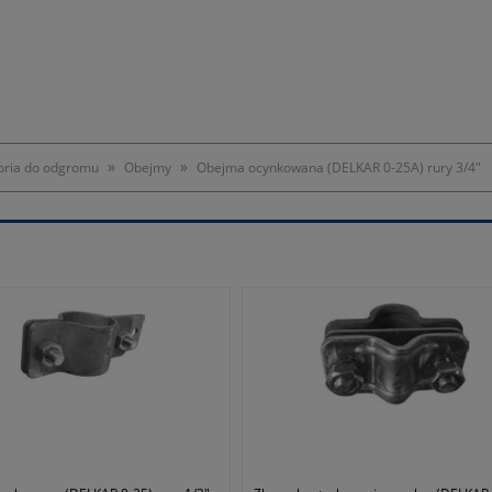
»
»
oria do odgromu
Obejmy
Obejma ocynkowana (DELKAR 0-25A) rury 3/4"