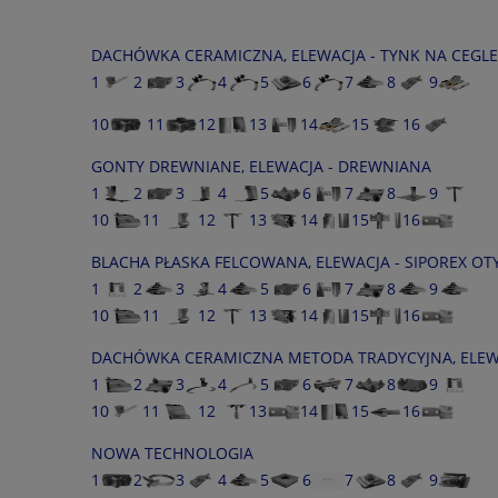
DACHÓWKA CERAMICZNA, ELEWACJA - TYNK NA CEGLE
1
2
3
4
5
6
7
8
9
10
11
12
13
14
15
16
GONTY DREWNIANE, ELEWACJA - DREWNIANA
1
2
3
4
5
6
7
8
9
10
11
12
13
14
15
16
BLACHA PŁASKA FELCOWANA, ELEWACJA - SIPOREX 
1
2
3
4
5
6
7
8
9
10
11
12
13
14
15
16
DACHÓWKA CERAMICZNA METODA TRADYCYJNA, ELEWA
1
2
3
4
5
6
7
8
9
10
11
12
13
14
15
16
NOWA TECHNOLOGIA
1
2
3
4
5
6
7
8
9