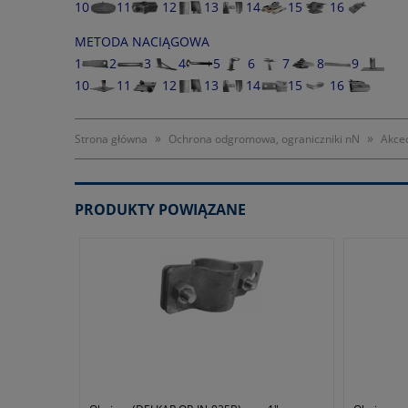
10
11
12
13
14
15
16
METODA NACIĄGOWA
1
2
3
4
5
6
7
8
9
10
11
12
13
14
15
16
»
»
Strona główna
Ochrona odgromowa, ograniczniki nN
Akce
PRODUKTY POWIĄZANE