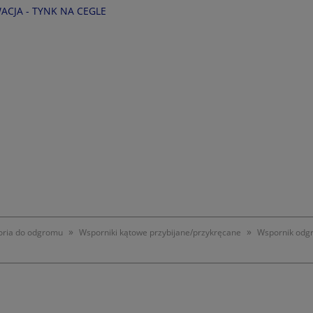
CJA - TYNK NA CEGLE
»
»
oria do odgromu
Wsporniki kątowe przybijane/przykręcane
Wspornik od