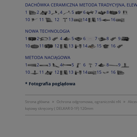
DACHÓWKA CERAMICZNA METODA TRADYCYJNA, ELEWA
1
2
3
4
5
6
7
8
9
10
11
12
13
14
15
16
NOWA TECHNOLOGIA
1
2
3
4
5
6
7
8
9
10
11
12
13
14
15
16
METODA NACIĄGOWA
1
2
3
4
5
6
7
8
9
10
11
12
13
14
15
16
* Fotografia poglądowa
»
»
Strona główna
Ochrona odgromowa, ograniczniki nN
Akce
kątowy skręcony ( DELKAR 0-1F) 120mm