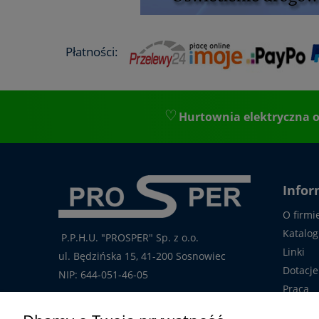
Płatności:
Hurtownia elektryczna o
Infor
O firmi
Katalog
P.P.H.U. "PROSPER" Sp. z o.o.
Linki
ul. Będzińska 15, 41-200 Sosnowiec
Dotacje
NIP: 644-051-46-05
Praca
tel.: 32-785-29-00
Kontakt