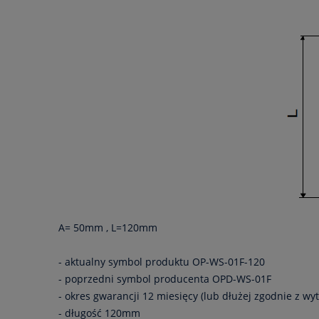
A= 50mm , L=120mm
- aktualny symbol produktu OP-WS-01F-120
- poprzedni symbol producenta OPD-WS-01F
- okres gwarancji 12 miesięcy (lub dłużej zgodnie z w
- długość 120mm