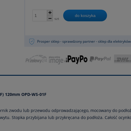
do koszyka
szt
Prosper sklep - sprawdzony partner - sklep dla elektryków
1F) 120mm OPD-WS-01F
pornik zwodu lub przewodu odprowadzającego, mocowany do podło
wytu. Stopka przybijana lub przykręcana do podłoża. Całość ocyn