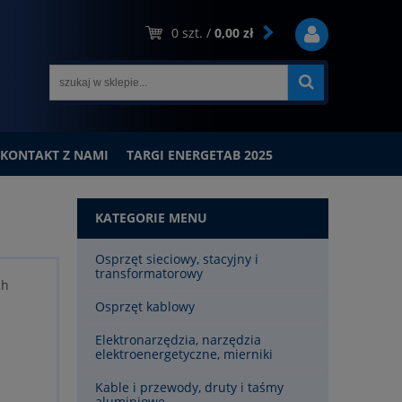
0
szt. /
0,00 zł
KONTAKT Z NAMI
TARGI ENERGETAB 2025
KATEGORIE MENU
Osprzęt sieciowy, stacyjny i
transformatorowy
ch
Osprzęt kablowy
Elektronarzędzia, narzędzia
elektroenergetyczne, mierniki
Kable i przewody, druty i taśmy
aluminiowe