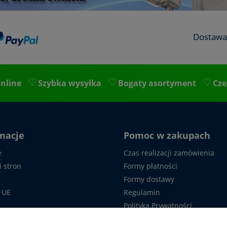
Dostawa
nline
Szybka wysyłka
Bogaty asortyment
Cze
macje
Pomoc w zakupach
e
Czas realizacji zamówienia
i stron
Formy płatności
Formy dostawy
 UE
Regulamin
Polityka Prywatności
 z nami
Formularz reklamacyjny