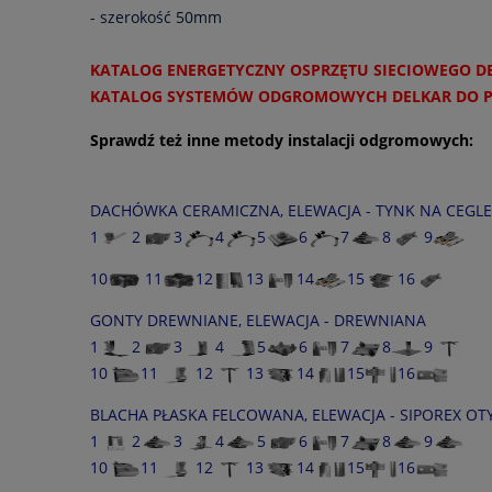
- szerokość 50mm
KATALOG ENERGETYCZNY OSPRZĘTU SIECIOWEGO D
KATALOG SYSTEMÓW ODGROMOWYCH DELKAR DO 
Sprawdź też inne metody instalacji odgromowych:
DACHÓWKA CERAMICZNA, ELEWACJA - TYNK NA CEGLE
1
2
3
4
5
6
7
8
9
10
11
12
13
14
15
16
GONTY DREWNIANE, ELEWACJA - DREWNIANA
1
2
3
4
5
6
7
8
9
10
11
12
13
14
15
16
BLACHA PŁASKA FELCOWANA, ELEWACJA - SIPOREX 
1
2
3
4
5
6
7
8
9
10
11
12
13
14
15
16