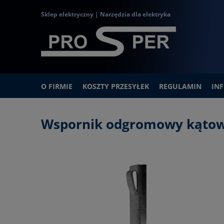
Sklep elektryczny | Narzędzia dla elektryka
O FIRMIE
KOSZTY PRZESYŁEK
REGULAMIN
IN
Wspornik odgromowy kątow