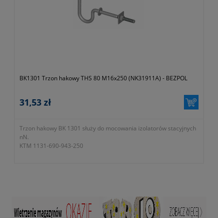
BK1301 Trzon hakowy THS 80 M16x250 (NK31911A) - BEZPOL
31,53 zł
Trzon hakowy BK 1301 służy do mocowania izolatorów stacyjnych
nN.
KTM 1131-690-943-250