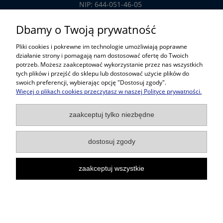
NIP: 644-051-46-05
tel.: 32-785-29-00
Dbamy o Twoją prywatność
tel. kom: 609-808-147
Pliki cookies i pokrewne im technologie umożliwiają poprawne
handlowy@prosper.com.pl
działanie strony i pomagają nam dostosować ofertę do Twoich
potrzeb. Możesz zaakceptować wykorzystanie przez nas wszystkich
tych plików i przejść do sklepu lub dostosować użycie plików do
Informacje
swoich preferencji, wybierając opcję "Dostosuj zgody".
Więcej o plikach cookies przeczytasz w naszej Polityce prywatności.
Pomoc w zakupach
zaakceptuj tylko niezbędne
Popularne kategorie
dostosuj zgody
zaakceptuj wszystkie