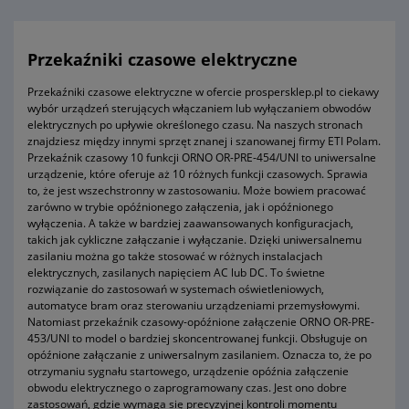
Przekaźniki czasowe elektryczne
Przekaźniki czasowe elektryczne w ofercie prospersklep.pl to ciekawy
wybór urządzeń sterujących włączaniem lub wyłączaniem obwodów
elektrycznych po upływie określonego czasu. Na naszych stronach
znajdziesz między innymi sprzęt znanej i szanowanej firmy ETI Polam.
Przekaźnik czasowy 10 funkcji ORNO OR-PRE-454/UNI to uniwersalne
urządzenie, które oferuje aż 10 różnych funkcji czasowych. Sprawia
to, że jest wszechstronny w zastosowaniu. Może bowiem pracować
zarówno w trybie opóźnionego załączenia, jak i opóźnionego
wyłączenia. A także w bardziej zaawansowanych konfiguracjach,
takich jak cykliczne załączanie i wyłączanie. Dzięki uniwersalnemu
zasilaniu można go także stosować w różnych instalacjach
elektrycznych, zasilanych napięciem AC lub DC. To świetne
rozwiązanie do zastosowań w systemach oświetleniowych,
automatyce bram oraz sterowaniu urządzeniami przemysłowymi.
Natomiast przekaźnik czasowy-opóźnione załączenie ORNO OR-PRE-
453/UNI to model o bardziej skoncentrowanej funkcji. Obsługuje on
opóźnione załączanie z uniwersalnym zasilaniem. Oznacza to, że po
otrzymaniu sygnału startowego, urządzenie opóźnia załączenie
obwodu elektrycznego o zaprogramowany czas. Jest ono dobre
zastosowań, gdzie wymaga się precyzyjnej kontroli momentu