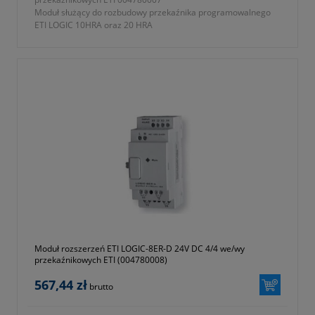
Moduł służący do rozbudowy przekaźnika programowalnego
ETI LOGIC 10HRA oraz 20 HRA
- ilość wejść przekaźnikowych 4
- ilość wyjść przekaźnikowych 4
- zasilanie 100-240V AC
2
- przyłączalność przewodów AWG 12/Ø 3,5 mm
- dostępne moduły komunikacji: Profibus-DP, DeviceNet,
Modbus RTU, Ethernet TCP/IP.
- stopień ochrony IP20
- seria ETICONTROL
- symbol 004780007
- wymiary 38x90x59,6mm
- waga 0,190kg
- dwa lata gwarancji
Moduł rozszerzeń ETI LOGIC-8ER-D 24V DC 4/4 we/wy
przekaźnikowych ETI (004780008)
567,44 zł
brutto