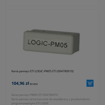
- seria ETICONTROL
- symbol 004780011
- waga 0,118kg
- dwa lata gwarancji
Karta pamięci ETI LOGIC-PM05 ETI (004780010)
104,96 zł
brutto
Karta pamięci PM05 ETI 004780010
Karta pamięci przeznaczona do współpracy z przekaźnikami
programowalnymi ETI LOGIC