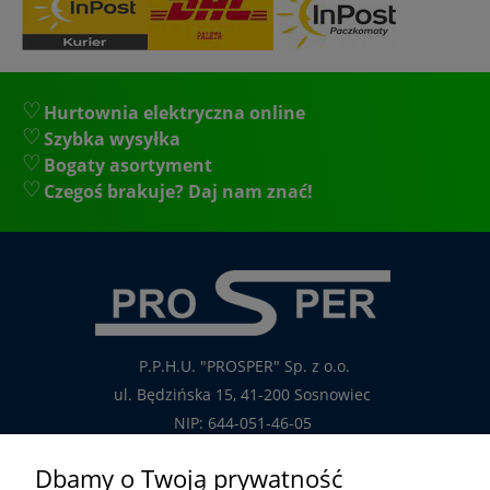
Hurtownia elektryczna online
Szybka wysyłka
Bogaty asortyment
Czegoś brakuje? Daj nam znać!
P.P.H.U. "PROSPER" Sp. z o.o.
ul. Będzińska 15, 41-200 Sosnowiec
NIP: 644-051-46-05
tel.: 32-785-29-00
Dbamy o Twoją prywatność