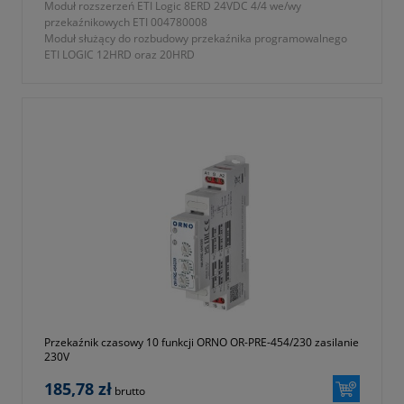
Moduł rozszerzeń ETI Logic 8ERD 24VDC 4/4 we/wy
przekaźnikowych ETI 004780008
Moduł służący do rozbudowy przekaźnika programowalnego
ETI LOGIC 12HRD oraz 20HRD
- ilość wejść przekaźnikowych 4
- ilość wyjść przekaźnikowych 4
- zasilanie 24V DC
2
- przyłączalność przewodów AWG 12/Ø 3,5 mm
- dostępne moduły komunikacji: Profibus-DP, DeviceNet,
Modbus RTU, Ethernet TCP/IP.
- stopień ochrony IP20
- seria ETICONTROL
- symbol 004780008
- wymiary 38x90x59,6mm
- waga 0,190kg
- dwa lata gwarancji
Przekaźnik czasowy 10 funkcji ORNO OR-PRE-454/230 zasilanie
230V
185,78 zł
brutto