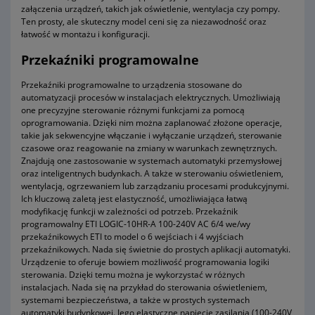
załączenia urządzeń, takich jak oświetlenie, wentylacja czy pompy.
Ten prosty, ale skuteczny model ceni się za niezawodność oraz
łatwość w montażu i konfiguracji.
Przekaźniki programowalne
Przekaźniki programowalne to urządzenia stosowane do
automatyzacji procesów w instalacjach elektrycznych. Umożliwiają
one precyzyjne sterowanie różnymi funkcjami za pomocą
oprogramowania. Dzięki nim można zaplanować złożone operacje,
takie jak sekwencyjne włączanie i wyłączanie urządzeń, sterowanie
czasowe oraz reagowanie na zmiany w warunkach zewnętrznych.
Znajdują one zastosowanie w systemach automatyki przemysłowej
oraz inteligentnych budynkach. A także w sterowaniu oświetleniem,
wentylacją, ogrzewaniem lub zarządzaniu procesami produkcyjnymi.
Ich kluczową zaletą jest elastyczność, umożliwiająca łatwą
modyfikację funkcji w zależności od potrzeb. Przekaźnik
programowalny ETI LOGIC-10HR-A 100-240V AC 6/4 we/wy
przekaźnikowych ETI to model o 6 wejściach i 4 wyjściach
przekaźnikowych. Nada się świetnie do prostych aplikacji automatyki.
Urządzenie to oferuje bowiem możliwość programowania logiki
sterowania. Dzięki temu można je wykorzystać w różnych
instalacjach. Nada się na przykład do sterowania oświetleniem,
systemami bezpieczeństwa, a także w prostych systemach
automatyki budynkowej. Jego elastyczne napięcie zasilania (100-240V