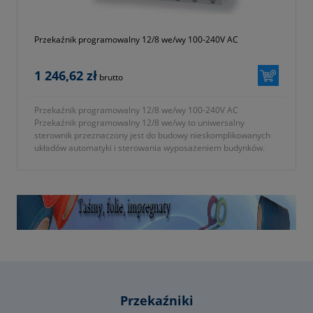
- temperatura składowania: od -40°C do +70°C
- symbol produktu: OR-PI-457/3/UNI
Przekaźnik programowalny 12/8 we/wy 100-240V AC
Gwarancja 2 lata.
1 246,62 zł
brutto
Przekaźnik programowalny 12/8 we/wy 100-240V AC
Przekaźnik programowalny 12/8 we/wy to uniwersalny
sterownik przeznaczony jest do budowy nieskomplikowanych
układów automatyki i sterowania wyposażeniem budynków.
Przekaźniki