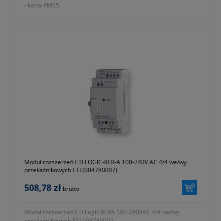
- karta PM05
- seria ETICONTROL
- symbol 004780010
- waga 0,015kg
- dwa lata gwarancji
Moduł rozszerzeń ETI LOGIC-8ER-A 100-240V AC 4/4 we/wy
przekaźnikowych ETI (004780007)
508,78 zł
brutto
Moduł rozszerzeń ETI Logic 8ERA 100-240VAC 4/4 we/wy
przekaźnikowych ETI 004780007