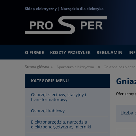
Sklep elektryczny | Narzędzia dla elektryka
O FIRMIE
KOSZTY PRZESYŁEK
REGULAMIN
IN
»
»
Strona główna
Aparatura elektryczna
Gniazda bezpieczn
Gnia
KATEGORIE MENU
Oferujemy g
Osprzęt sieciowy, stacyjny i
transformatorowy
Osprzęt kablowy
Liczba 
Elektronarzędzia, narzędzia
elektroenergetyczne, mierniki