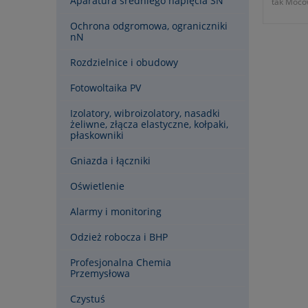
Aparatura średniego napięcia SN
tak Mocow
Odprowad
Ochrona odgromowa, ograniczniki
Wymiary:
nN
Rozdzielnice i obudowy
Fotowoltaika PV
Izolatory, wibroizolatory, nasadki
żeliwne, złącza elastyczne, kołpaki,
płaskowniki
Gniazda i łączniki
Oświetlenie
Alarmy i monitoring
Odzież robocza i BHP
Profesjonalna Chemia
Przemysłowa
Czystuś