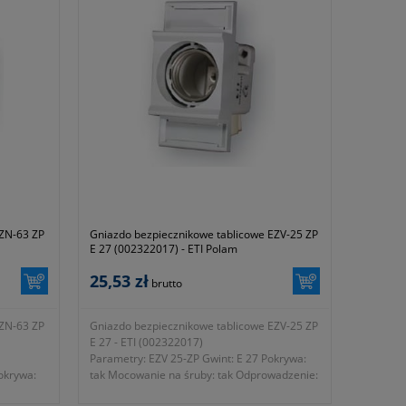
EZN-63 ZP
Gniazdo bezpiecznikowe tablicowe EZV-25 ZP
E 27 (002322017) - ETI Polam
25,53 zł
brutto
EZN-63 ZP
Gniazdo bezpiecznikowe tablicowe EZV-25 ZP
E 27 - ETI (002322017)
Parametry: EZV 25-ZP Gwint: E 27 Pokrywa:
okrywa:
tak Mocowanie na śruby: tak Odprowadzenie:
ntażu na
M5 Doprowadzenie: M5 Wymiary: A=41 B=39