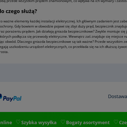
sobą przede wszystkim prądem znamionowym, co wpływa na ich wymiary i zasto
o czego służą?
o ważne elementy każdej instalacji elektrycznej. Ich głównym zadaniem jest zab
j ochrony. Gdy bowiem w obwodzie pojawi się zbyt duży prąd, bezpiecznik znajdują
az porażeniu prądem. Jak działają gniazda bezpiecznikowe? Zwykle montuje się 
 których podłącza się przewody elektryczne. Wewnątrz zaś znajduje się miejsce n
wając obwód. Dlaczego gniazda bezpiecznikowe są tak ważne? Przede wszystkim z
egają uszkodzeniu urządzeń elektrycznych, co przekłada się na ich dłuższą żyw
rosta.
Dostawa
nline
Szybka wysyłka
Bogaty asortyment
Cze