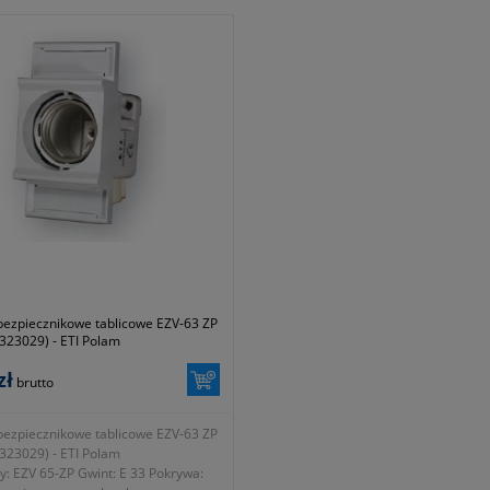
zenie: M5 Wymiary: A=41 B=39
szyne TH 35 Odprowadzenie: 2xM5
47 E=60
Doprowadzenie: 2xM5 Wymiary: A=
C=44 D=47 E=56
bezpiecznikowe tablicowe EZV-63 ZP
323029) - ETI Polam
zł
brutto
bezpiecznikowe tablicowe EZV-63 ZP
323029) - ETI Polam
: EZV 65-ZP Gwint: E 33 Pokrywa: