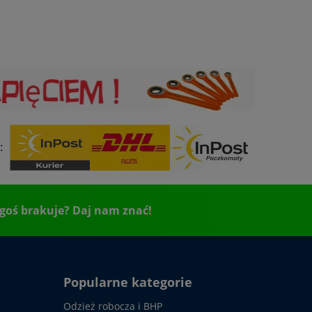
:
goś brakuje? Daj nam znać!
Popularne kategorie
Odzież robocza i BHP