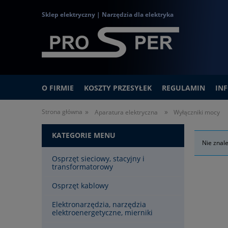
Sklep elektryczny | Narzędzia dla elektryka
O FIRMIE
KOSZTY PRZESYŁEK
REGULAMIN
IN
»
»
Strona główna
Aparatura elektryczna
Wyłączniki mocy
KATEGORIE MENU
Nie znal
Osprzęt sieciowy, stacyjny i
transformatorowy
Osprzęt kablowy
Elektronarzędzia, narzędzia
elektroenergetyczne, mierniki