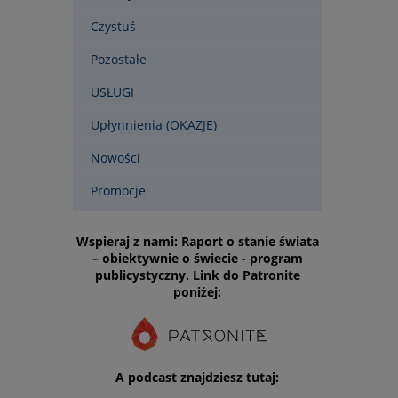
Czystuś
Pozostałe
USŁUGI
Upłynnienia (OKAZJE)
Nowości
Promocje
Wspieraj z nami: Raport o stanie świata
– obiektywnie o świecie - program
publicystyczny. Link do Patronite
poniżej:
A podcast znajdziesz tutaj: