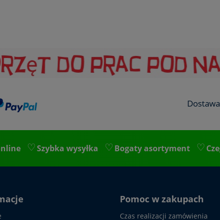
Dostawa
nline
Szybka wysyłka
Bogaty asortyment
Cze
macje
Pomoc w zakupach
e
Czas realizacji zamówienia