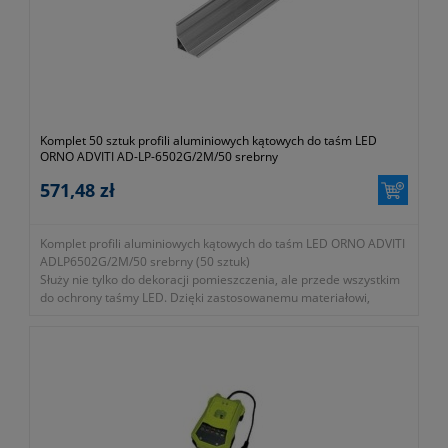
- moc 100W
- strumień świetlny 8000lm
- wbudowany czujnik ruchu PIR
- zasięg detekcji maksymalnie 8 metrów
- barwa światła biała neutralna
- temperatura 4000K
- wbudowane diody LED SMD 2835
- zintegrowany zasilacz LED
Komplet 50 sztuk profili aluminiowych kątowych do taśm LED
ORNO ADVITI AD-LP-6502G/2M/50 srebrny
- materiał wykonania aluminium i szkło
- regulacja czasu świecenia TIME
571,48 zł
- regulacja zasięgu detekcji SENS
- regulacja natężenia światła LUX
- wymiary (szerokość x wysokość/głębokość x długość) 5cm x
Komplet profili aluminiowych kątowych do taśm LED ORNO ADVITI
24cm x 23cm
ADLP6502G/2M/50 srebrny (50 sztuk)
- szybki i łatwy montaż
Służy nie tylko do dekoracji pomieszczenia, ale przede wszystkim
- 24 miesiące gwarancji
do ochrony taśmy LED. Dzięki zastosowanemu materiałowi,
odprowadzającemu ciepło, taśmy LED się nie przegrzewają.
Profile można montować na szafkach lub ścianie. Idealnie
sprawdzą się do oświetlania pokoju lub gabinetu, zestaw zawiera
50szt.
- profile w całości zostały wykonane z aluminium, zestaw zawiera
50sztuk
- szerokość: 15,8mm