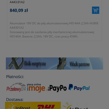
A443.01A2
840,09 zł
Akumulator 18V DC do piły akumulatorowej H014AA 2,5Ah HUBIX
A44301A2
Stosowany jest do zasilania piły mechanicznej akumulatorowej
H014AA. Bateria: 2,5Ah, 18V DC, czas pracy 45Wh.
- służy do zasilania piły mechanicznej akumulatorowej H014AA
- bateria: 2,5Ah, 18V DC
- czas pracy: 45Wh
- symbol producenta: A443.01A2
Gwarancja 2 lata.
Płatności:
Dostawa: