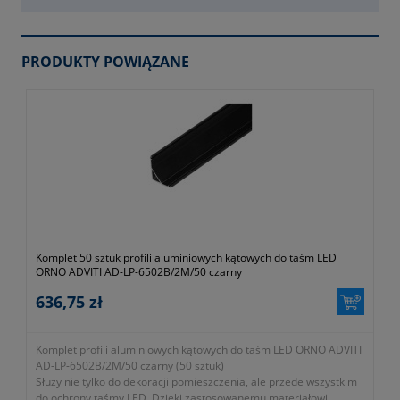
PRODUKTY POWIĄZANE
Komplet 50 sztuk profili aluminiowych kątowych do taśm LED
ORNO ADVITI AD-LP-6502B/2M/50 czarny
636,75 zł
Komplet profili aluminiowych kątowych do taśm LED ORNO ADVITI
AD-LP-6502B/2M/50 czarny (50 sztuk)
Służy nie tylko do dekoracji pomieszczenia, ale przede wszystkim
do ochrony taśmy LED. Dzięki zastosowanemu materiałowi,