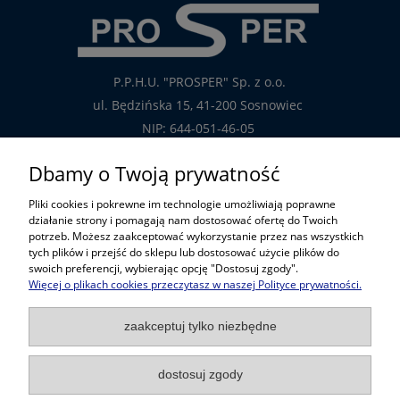
P.P.H.U. "PROSPER" Sp. z o.o.
ul. Będzińska 15, 41-200 Sosnowiec
NIP: 644-051-46-05
tel.: 32-785-29-00
Dbamy o Twoją prywatność
tel. kom: 609-808-147
Pliki cookies i pokrewne im technologie umożliwiają poprawne
handlowy@prosper.com.pl
działanie strony i pomagają nam dostosować ofertę do Twoich
potrzeb. Możesz zaakceptować wykorzystanie przez nas wszystkich
tych plików i przejść do sklepu lub dostosować użycie plików do
Informacje
swoich preferencji, wybierając opcję "Dostosuj zgody".
Więcej o plikach cookies przeczytasz w naszej Polityce prywatności.
Pomoc w zakupach
zaakceptuj tylko niezbędne
Popularne kategorie
dostosuj zgody