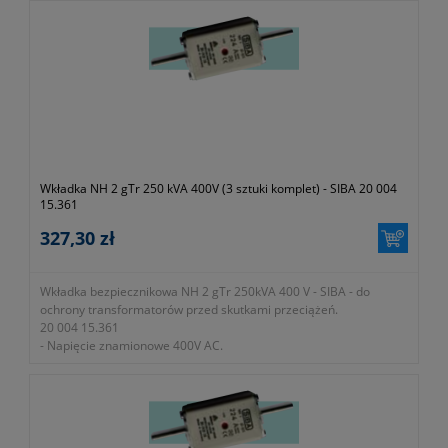
- Zdolność zwarciowa wyłączania 100kA.
- W zestawie 3 sztuki.
Wkładka NH 2 gTr 250 kVA 400V (3 sztuki komplet) - SIBA 20 004
15.361
327,30 zł
Wkładka bezpiecznikowa NH 2 gTr 250kVA 400 V - SIBA - do
ochrony transformatorów przed skutkami przeciążeń.
20 004 15.361
- Napięcie znamionowe 400V AC.
- Zdolność zwarciowa wyłączania 100kA.
- W zestawie 3 sztuki.