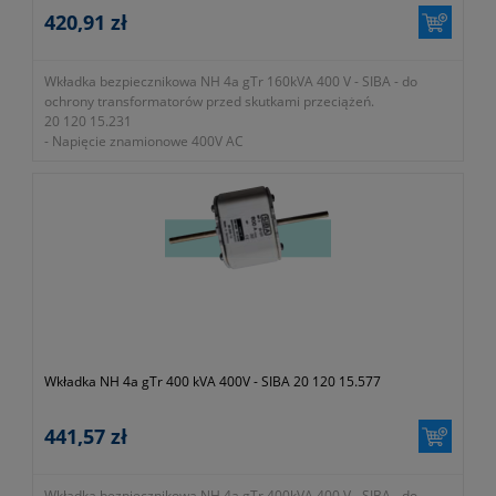
420,91 zł
Wkładka bezpiecznikowa NH 4a gTr 160kVA 400 V - SIBA - do
ochrony transformatorów przed skutkami przeciążeń.
20 120 15.231
- Napięcie znamionowe 400V AC
- Zdolność zwarciowa wyłączania 100kA
Wkładka NH 4a gTr 400 kVA 400V - SIBA 20 120 15.577
441,57 zł
Wkładka bezpiecznikowa NH 4a gTr 400kVA 400 V - SIBA - do