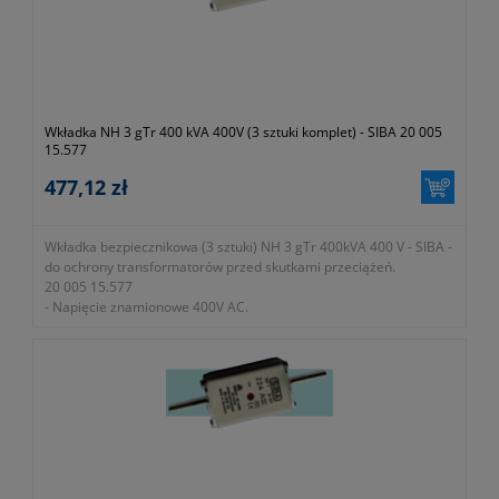
Wkładka NH 3 gTr 400 kVA 400V (3 sztuki komplet) - SIBA 20 005
15.577
477,12 zł
Wkładka bezpiecznikowa (3 sztuki) NH 3 gTr 400kVA 400 V - SIBA -
do ochrony transformatorów przed skutkami przeciążeń.
20 005 15.577
- Napięcie znamionowe 400V AC.
- Zdolność zwarciowa wyłączania 100kA.
- W zestawie 3 sztuki.