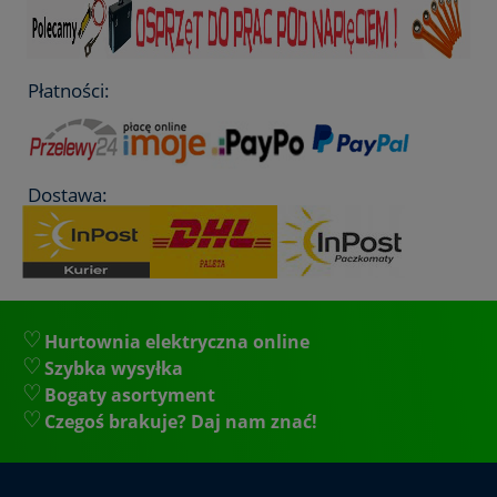
Płatności:
Dostawa:
Hurtownia elektryczna online
Szybka wysyłka
Bogaty asortyment
Czegoś brakuje? Daj nam znać!