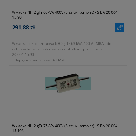
Wkładka NH 2 gTr 63kVA 400V (3 sztuki komplet) - SIBA 20 004
15.90
291,88 zł
Wkładka bezpiecznikowa NH 2 gTr 63 kVA 400 V - SIBA - do
ochrony transformatorów przed skutkami przeciążeń.
20 004 15.90
- Napięcie znamionowe 400V AC.
- Zdolność zwarciowa wyłączania 100kA.
- W zestawie 3 sztuki
Wkładka NH 2 gTr 75kVA 400V (3 sztuki komplet) - SIBA 20 004
15.108