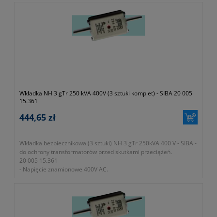
- W zestawie 3 sztuki.
Wkładka NH 3 gTr 250 kVA 400V (3 sztuki komplet) - SIBA 20 005
15.361
444,65 zł
Wkładka bezpiecznikowa (3 sztuki) NH 3 gTr 250kVA 400 V - SIBA -
do ochrony transformatorów przed skutkami przeciążeń.
20 005 15.361
- Napięcie znamionowe 400V AC.
- Zdolność zwarciowa wyłączania 100kA.
- W zestawie 3 sztuki.