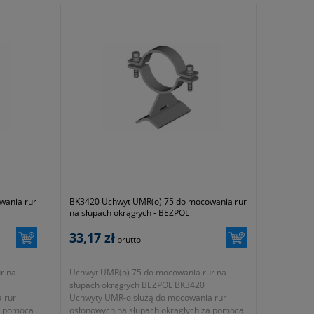
KTM 1131-690-912-080
zeniem
eniem na
zeniem
eniem na
zeniem na
zeniem
zeniem na
wania rur
BK3420 Uchwyt UMR(o) 75 do mocowania rur
na słupach okrągłych - BEZPOL
niowo
33,17 zł
brutto
łużej
r na
Uchwyt UMR(o) 75 do mocowania rur na
słupach okrągłych BEZPOL BK3420
 rur
Uchwyty UMR-o służą do mocowania rur
a pomocą
osłonowych na słupach okrągłych za pomocą