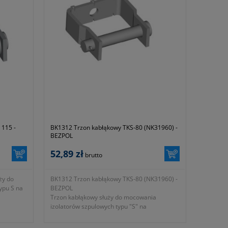
fotografii nr 2 w galerii produktu
eniem na
- wymiar M 20mm zgodnie z oznaczeniem na
fotografii nr 2 w galerii produktu
zeniem na
- wymiar L 300mm zgodnie z oznaczeniem na
fotografii nr 2 w galerii produktu
zeniem
- wymiar B 120mm zgodnie z oznaczeniem
na fotografii nr 2 w galerii produktu
czeniem
- wymiar H 124mm zgodnie z oznaczeniem
na fotografii nr 2 w galerii produktu
niowo
- wykonany ze stali ocynkowanej ogniowo
- KTM 1131-690-944-300
łużej
- okres gwarancji 12 miesięcy (lub dłużej
zgodnie z wytycznymi producenta)
 115 -
BK1312 Trzon kabłąkowy TKS-80 (NK31960) -
BEZPOL
52,89 zł
brutto
ży do
BK1312 Trzon kabłąkowy TKS-80 (NK31960) -
ypu S na
BEZPOL
Trzon kabłąkowy służy do mocowania
izolatorów szpulowych typu "S" na
konstrukcjach wsporczych linii
napowietrznych.