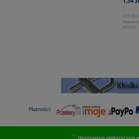
1,34 z
CCD 962 
Opaska d
SICAME
Płatności:
Hurtownia elektryczna o