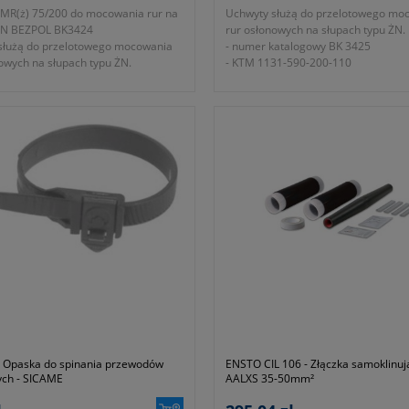
MR(ż) 75/200 do mocowania rur na
Uchwyty służą do przelotowego mo
ŻN BEZPOL BK3424
rur osłonowych na słupach typu ŻN.
służą do przelotowego mocowania
- numer katalogowy BK 3425
owych na słupach typu ŻN.
- KTM 1131-590-200-110
katalogowy BK 3424
31-590-200-075
 Opaska do spinania przewodów
ENSTO CIL 106 - Złączka samoklinu
ych - SICAME
AALXS 35-50mm²