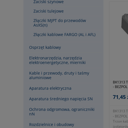
Zaciski szynowe
- typ izol
- obciąże
Zaciski tulejowe
- obciąże
- wymiar
Złączki MJPT do przewodów
fotografii
AsXS(n)
- wymiar
Złączki kablowe FARGO (AL i AFL)
fotografii
- wymiar
fotografii
Osprzęt kablowy
- wymiar
fotografii
Elektronarzędzia, narzędzia
- wymiar
elektroenergetyczne, mierniki
fotografii
- wymiar
Kable i przewody, druty i taśmy
na fotogra
aluminiowe
- wymiar
BK1313 T
fotografii
- BEZPOL
Aparatura elektryczna
- wykonan
- KTM 11
71,45 
Aparatura średniego napięcia SN
- okres g
zgodnie 
Ochrona odgromowa, ograniczniki
BK1313 T
nN
- BEZPOL
Trzon ka
Rozdzielnice i obudowy
izolatoró