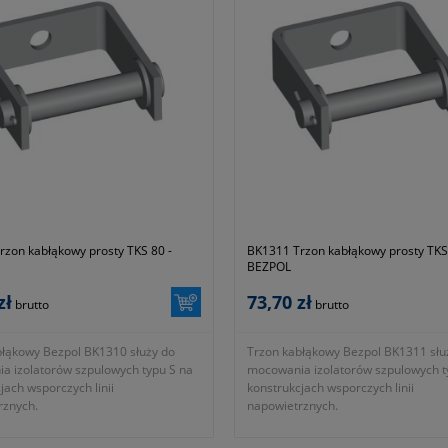
fotografii nr 2 w galerii produktu
- wymiar M 20mm zgodnie z oznacz
fotografii nr 2 w galerii produktu
- wymiar L 250mm zgodnie z oznac
fotografii nr 2 w galerii produktu
- wymiar B 120mm zgodnie z oznac
na fotografii nr 2 w galerii produktu
- wymiar H 124mm zgodnie z ozna
na fotografii nr 2 w galerii produktu
- wykonany ze stali ocynkowanej og
- KTM 1131-690-944-250
- okres gwarancji 12 miesięcy (lub d
zgodnie z wytycznymi producenta)
rzon kabłąkowy prosty TKS 80 -
BK1311 Trzon kabłąkowy prosty TKS
BEZPOL
zł
73,70 zł
brutto
brutto
błąkowy Bezpol BK1310 służy do
Trzon kabłąkowy Bezpol BK1311 słu
a izolatorów szpulowych typu S na
mocowania izolatorów szpulowych t
jach wsporczych linii
konstrukcjach wsporczych linii
rznych.
napowietrznych.
 80
- typ TKS 115
 producenta BK 1310
- symbol producenta BK 1311