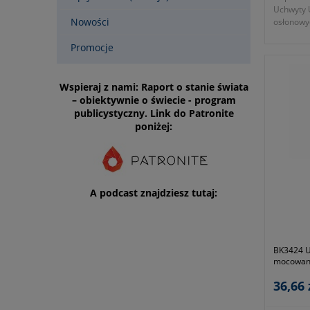
Uchwyty 
Nowości
osłonowy
stalowej 
Promocje
- numer 
- KTM 11
Wspieraj z nami: Raport o stanie świata
– obiektywnie o świecie - program
publicystyczny. Link do Patronite
poniżej:
A podcast znajdziesz tutaj:
BK3424 U
mocowani
36,66 