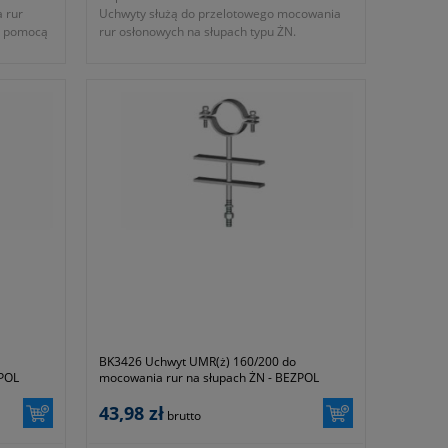
 rur
Uchwyty służą do przelotowego mocowania
a pomocą
rur osłonowych na słupach typu ŻN.
- numer katalogowy BK 3423
- KTM 1131-590-200-050
BK3426 Uchwyt UMR(ż) 160/200 do
ZPOL
mocowania rur na słupach ŻN - BEZPOL
43,98 zł
brutto