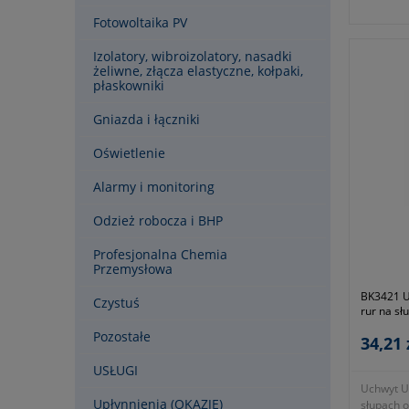
konstrukc
Fotowoltaika PV
napowiet
KTM 1131
Izolatory, wibroizolatory, nasadki
żeliwne, złącza elastyczne, kołpaki,
płaskowniki
Gniazda i łączniki
Oświetlenie
Alarmy i monitoring
Odzież robocza i BHP
Profesjonalna Chemia
Przemysłowa
BK3421 U
Czystuś
rur na sł
Pozostałe
34,21 
USŁUGI
Uchwyt U
Upłynnienia (OKAZJE)
słupach 