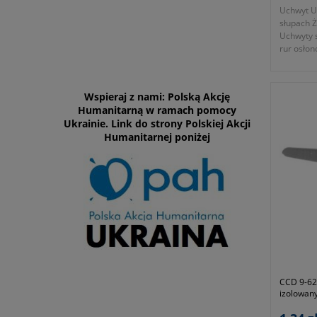
Uchwyt U
słupach 
Uchwyty 
rur osłon
- numer 
- KTM 11
Wspieraj z nami: Polską Akcję
Humanitarną w ramach pomocy
Ukrainie. Link do strony Polskiej Akcji
Humanitarnej poniżej
CCD 9-62
izolowan