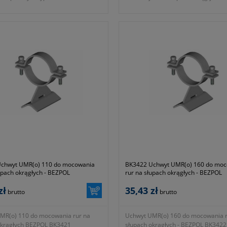
jach wsporczych linii
stalowej taśmy mocującej.
rznych.
- numer katalogowy BK 3419
-690-912-115
- KTM 1131-590-000-050
chwyt UMR(o) 110 do mocowania
BK3422 Uchwyt UMR(o) 160 do mo
upach okrągłych - BEZPOL
rur na słupach okrągłych - BEZPOL
zł
35,43 zł
brutto
brutto
MR(o) 110 do mocowania rur na
Uchwyt UMR(o) 160 do mocowania r
okrągłych BEZPOL BK3421
słupach okrągłych - BEZPOL BK3422