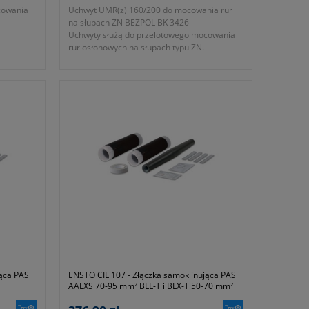
cowania
Uchwyt UMR(ż) 160/200 do mocowania rur
na słupach ŻN BEZPOL BK 3426
Uchwyty służą do przelotowego mocowania
rur osłonowych na słupach typu ŻN.
- numer katalogowy BK 3426
- KTM 1131-590-200-160
jąca PAS
ENSTO CIL 107 - Złączka samoklinująca PAS
AALXS 70-95 mm² BLL-T i BLX-T 50-70 mm²