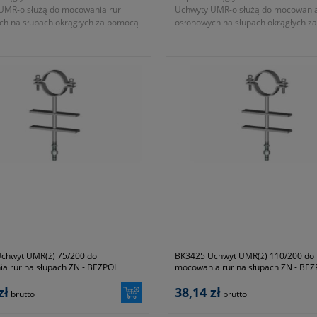
UMR-o służą do mocowania rur
Uchwyty UMR-o służą do mocowania
ch na słupach okrągłych za pomocą
osłonowych na słupach okrągłych z
taśmy mocującej.
stalowej taśmy mocującej.
katalogowy BK 3421
- numer katalogowy BK 3422
31-590-000-110
- KTM 1131-590-000-160
chwyt UMR(ż) 75/200 do
BK3425 Uchwyt UMR(ż) 110/200 do
a rur na słupach ŻN - BEZPOL
mocowania rur na słupach ŻN - BE
zł
38,14 zł
brutto
brutto