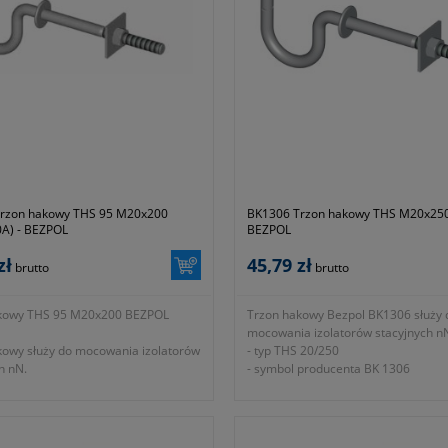
rzon hakowy THS 95 M20x200
BK1306 Trzon hakowy THS M20x250
A) - BEZPOL
BEZPOL
zł
45,79 zł
brutto
brutto
kowy THS 95 M20x200 BEZPOL
Trzon hakowy Bezpol BK1306 służy 
mocowania izolatorów stacyjnych n
kowy służy do mocowania izolatorów
- typ THS 20/250
h nN.
- symbol producenta BK 1306
-690-944-200
- podkładka 60x60x4
- obciążenie dopuszczalne Fx 11,0k
- obciążenie dopuszczalne Fy 8,3kN
- wymiar d 20mm zgodnie z oznacz