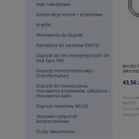
Haki nakrętkowe
Konstrukcje mocne i przelotowe
Krętliki
Mocowania do słupów
Narzędzia do zacisków ENSTO
Osprzęt do linii energetycznych SN
NLK typu PAS
BK1305 T
Osprzęt transformatorowy i
(NK31950
Transformatory
43,56 
Osprzęt do rozwieszania,
mocowania przewodów, układania i
mocowania kabli
Trzon ha
BK1305
Osprzęt metalowy BELOS
Trzon ha
stacyjnyc
Słupowe rozłączniki
KTM 1131
bezpiecznikowe
Śruby dwustronne