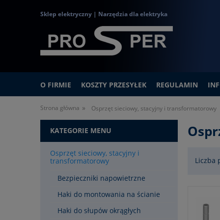
Sklep elektryczny | Narzędzia dla elektryka
O FIRMIE
KOSZTY PRZESYŁEK
REGULAMIN
IN
»
Strona główna
Osprzęt sieciowy, stacyjny i transformatorowy
Ospr
KATEGORIE MENU
Osprzęt sieciowy, stacyjny i
Liczba 
transformatorowy
Bezpieczniki napowietrzne
Haki do montowania na ścianie
Haki do słupów okrągłych