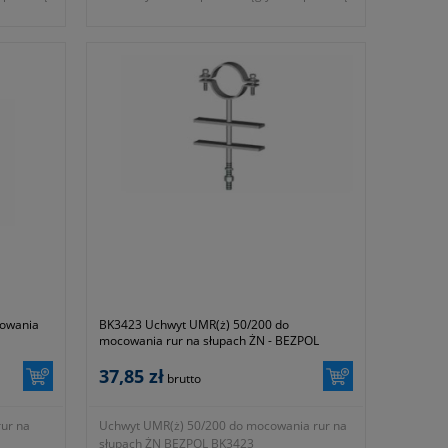
stalowej taśmy mocującej.
- numer katalogowy BK 3420
- KTM 1131-590-000-075
cowania
BK3423 Uchwyt UMR(ż) 50/200 do
mocowania rur na słupach ŻN - BEZPOL
37,85 zł
brutto
ur na
Uchwyt UMR(ż) 50/200 do mocowania rur na
słupach ŻN BEZPOL BK3423